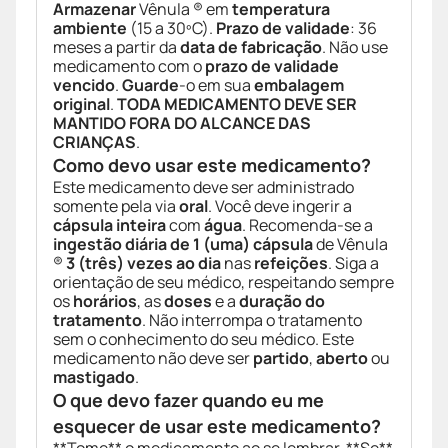
Armazenar
Vênula ® em
temperatura
ambiente
(15 a 30ºC).
Prazo de validade
: 36
meses a partir da
data de fabricação
. Não use
medicamento com o
prazo de validade
vencido
.
Guarde
-o em sua
embalagem
original
.
TODA MEDICAMENTO DEVE SER
MANTIDO FORA DO ALCANCE DAS
CRIANÇAS
.
Como devo usar este medicamento?
Este medicamento deve ser administrado
somente pela via
oral
. Você deve ingerir a
cápsula inteira
com
água
. Recomenda-se a
ingestão diária de 1 (uma) cápsula
de Vênula
®
3 (três) vezes ao dia
nas
refeições
. Siga a
orientação de seu médico, respeitando sempre
os
horários
, as
doses
e a
duração do
tratamento
. Não interrompa o tratamento
sem o conhecimento do seu médico. Este
medicamento não deve ser
partido
,
aberto
ou
mastigado
.
O que devo fazer quando eu me
esquecer de usar este medicamento?