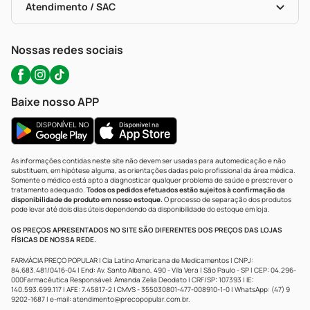
Políticas De Marketplace
Portal Da Privacidade
Atendimento / SAC
Política De Privacidade
WhatsApp (47) 9202-1687
Atendimento@precopopular.com.br
Nossas redes sociais
Baixe nosso APP
As informações contidas neste site não devem ser usadas para automedicação e não
substituem, em hipótese alguma, as orientações dadas pelo profissional da área médica.
Somente o médico está apto a diagnosticar qualquer problema de saúde e prescrever o
tratamento adequado.
Todos os pedidos efetuados estão sujeitos à confirmação da
disponibilidade de produto em nosso estoque.
O processo de separação dos produtos
pode levar até dois dias úteis dependendo da disponibilidade do estoque em loja.
OS PREÇOS APRESENTADOS NO SITE SÃO DIFERENTES DOS PREÇOS DAS LOJAS
FÍSICAS DE NOSSA REDE.
FARMÁCIA PREÇO POPULAR | Cia Latino Americana de Medicamentos | CNPJ:
84.683.481/0416-04 | End: Av. Santo Albano, 490 - Vila Vera | São Paulo - SP | CEP: 04.296-
000Farmacêutica Responsável: Amanda Zelia Deodato | CRF/SP: 107393 | IE:
140.593.699.117 | AFE: 7.45817-2 | CMVS - 355030801-477-008910-1-0 | WhatsApp: (47) 9
9202-1687 | e-mail:
atendimento@precopopular.com.br
.