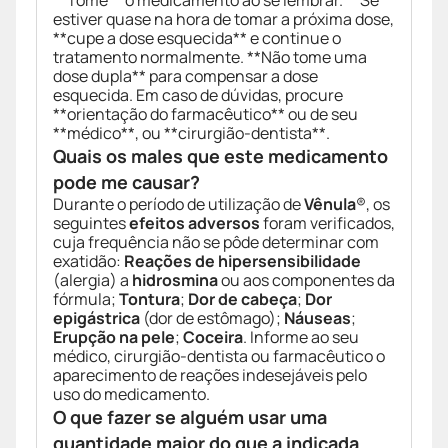
**Tome** o medicamento ao se lembrar. **Se**
estiver quase na hora de tomar a próxima dose,
**cupe a dose esquecida** e continue o
tratamento normalmente. **Não tome uma
dose dupla** para compensar a dose
esquecida. Em caso de dúvidas, procure
**orientação do farmacêutico** ou de seu
**médico**, ou **cirurgião-dentista**.
Quais os males que este medicamento
pode me causar?
Durante o período de utilização de
Vênula
®, os
seguintes
efeitos adversos
foram verificados,
cuja frequência não se pôde determinar com
exatidão:
Reações de hipersensibilidade
(alergia) a
hidrosmina
ou aos componentes da
fórmula;
Tontura
;
Dor de cabeça
;
Dor
epigástrica
(dor de estômago);
Náuseas
;
Erupção na pele
;
Coceira
. Informe ao seu
médico, cirurgião-dentista ou farmacêutico o
aparecimento de reações indesejáveis pelo
uso do medicamento.
O que fazer se alguém usar uma
quantidade maior do que a indicada