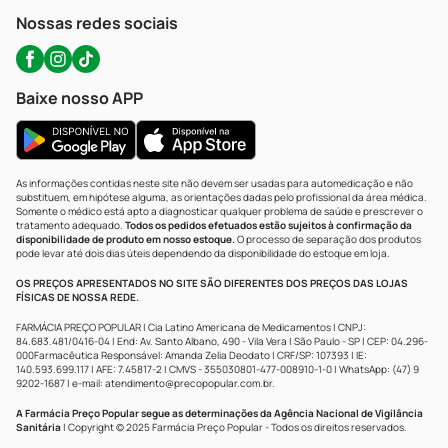
Atendimento@precopopular.com.br
Nossas redes sociais
Baixe nosso APP
As informações contidas neste site não devem ser usadas para automedicação e não
substituem, em hipótese alguma, as orientações dadas pelo profissional da área médica.
Somente o médico está apto a diagnosticar qualquer problema de saúde e prescrever o
tratamento adequado.
Todos os pedidos efetuados estão sujeitos à confirmação da
disponibilidade de produto em nosso estoque.
O processo de separação dos produtos
pode levar até dois dias úteis dependendo da disponibilidade do estoque em loja.
OS PREÇOS APRESENTADOS NO SITE SÃO DIFERENTES DOS PREÇOS DAS LOJAS
FÍSICAS DE NOSSA REDE.
FARMÁCIA PREÇO POPULAR | Cia Latino Americana de Medicamentos | CNPJ:
84.683.481/0416-04 | End: Av. Santo Albano, 490 - Vila Vera | São Paulo - SP | CEP: 04.296-
000Farmacêutica Responsável: Amanda Zelia Deodato | CRF/SP: 107393 | IE:
140.593.699.117 | AFE: 7.45817-2 | CMVS - 355030801-477-008910-1-0 | WhatsApp: (47) 9
9202-1687 | e-mail:
atendimento@precopopular.com.br
.
A Farmácia Preço Popular segue as determinações da Agência Nacional de Vigilância
Sanitária
| Copyright © 2025 Farmácia Preço Popular - Todos os direitos reservados.