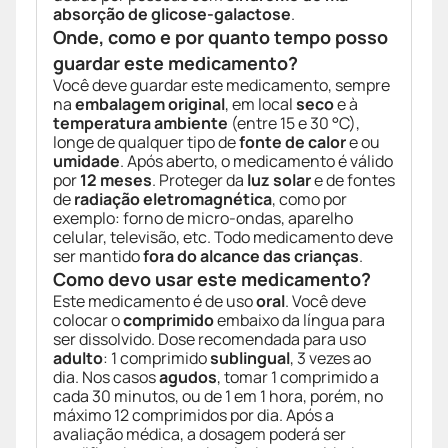
absorção de glicose-galactose
.
Onde, como e por quanto tempo posso
guardar este medicamento?
Você deve guardar este medicamento, sempre
na
embalagem original
, em local
seco
e à
temperatura ambiente
(entre 15 e 30 °C),
longe de qualquer tipo de
fonte de calor
e ou
umidade
. Após aberto, o medicamento é válido
por
12 meses
. Proteger da
luz solar
e de fontes
de
radiação eletromagnética
, como por
exemplo: forno de micro-ondas, aparelho
celular, televisão, etc. Todo medicamento deve
ser mantido
fora do alcance das crianças
.
Como devo usar este medicamento?
Este medicamento é de uso
oral
. Você deve
colocar o
comprimido
embaixo da língua para
ser dissolvido. Dose recomendada para uso
adulto
: 1 comprimido
sublingual
, 3 vezes ao
dia. Nos casos
agudos
, tomar 1 comprimido a
cada 30 minutos, ou de 1 em 1 hora, porém, no
máximo 12 comprimidos por dia. Após a
avaliação médica, a dosagem poderá ser