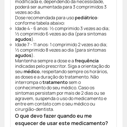
modificada e, dependendo da necessidade,
poderá ser aumentada para 3 comprimidos 3
vezes ao dia.
Dose recomendada para uso
pediátrico
:
conforme tabela abaixo:
Idade 4 - 6 anos: ½ comprimido 3 vezes ao dia;
½ comprimido 6 vezes ao dia (para sintomas
agudos
).
Idade 7 - 11 anos: 1 comprimido 2 vezes ao dia;
½ comprimido 8 vezes ao dia (para sintomas
agudos
).
Mantenha sempre a dose e a
frequência
indicadas pelo prescritor. Siga a orientação do
seu
médico
, respeitando sempre os horários,
as doses e a duração do tratamento. Não
interrompa o
tratamento
sem o
conhecimento do seu médico. Caso os
sintomas persistam por mais de 2 dias ou se
agravem, suspenda o uso do medicamento e
entre em contato com o seu médico ou
cirurgião-dentista.
O que devo fazer quando eu me
esquecer de usar este medicamento?