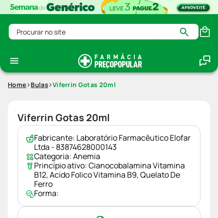
Procurar no site
Home
Bulas
Viferrin Gotas 20ml
Viferrin Gotas 20ml
Fabricante:
Laboratório Farmacêutico Elofar
Ltda - 83874628000143
Categoria:
Anemia
Princípio ativo:
Cianocobalamina Vitamina
B12
,
Acido Folico Vitamina B9
,
Quelato De
Ferro
Forma: