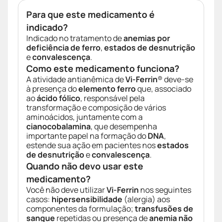
Para que este medicamento é
indicado?
Indicado no tratamento de
anemias por
deficiência de ferro
,
estados de desnutrição
e
convalescença
.
Como este medicamento funciona?
A atividade antianêmica de
Vi-Ferrin
® deve-se
à presença do
elemento ferro
que, associado
ao
ácido fólico
, responsável pela
transformação e composição de vários
aminoácidos, juntamente com a
cianocobalamina
, que desempenha
importante papel na formação do
DNA
,
estende sua ação em pacientes nos
estados
de desnutrição
e
convalescença
.
Quando não devo usar este
medicamento?
Você não deve utilizar
Vi-Ferrin
nos seguintes
casos:
hipersensibilidade
(alergia) aos
componentes da formulação;
transfusões de
sangue
repetidas ou presença de
anemia não