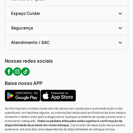
Seja Uma Loja Parceira
Programa Popular Do Brasil
Encarte De Ofertas
Entrega
Dermaclub
Recompra Programada
Espaço Cuidar
Descontos De Laboratório (PBM)
Compras Com Receita
Cupons E Ofertas
Alomed (tele-Entrega)
Vacinas
Formas De Pagamento
Serviços Farmacêuticos
Segurança
Troca E Devolução
Testes Rápidos
Bulas De A A Z
Autoteste Covid-19
Certificado De Segurança
Políticas De Marketplace
Portal Da Privacidade
Atendimento / SAC
Política De Privacidade
WhatsApp (47) 9202-1687
Atendimento@precopopular.com.br
Nossas redes sociais
Baixe nosso APP
As informações contidas neste site não devem ser usadas para automedicação e não
substituem, em hipótese alguma, as orientações dadas pelo profissional da área médica.
Somente o médico está apto a diagnosticar qualquer problema de saúde e prescrever o
tratamento adequado.
Todos os pedidos efetuados estão sujeitos à confirmação da
disponibilidade de produto em nosso estoque.
O processo de separação dos produtos
pode levar até dois dias úteis dependendo da disponibilidade do estoque em loja.