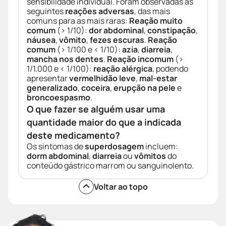
sensibilidade individual. Foram observadas as
seguintes
reações adversas
, das mais
comuns para as mais raras:
Reação muito
comum
(> 1/10):
dor abdominal
,
constipação
,
náusea
,
vômito
,
fezes escuras
.
Reação
comum
(> 1/100 e < 1/10):
azia
,
diarreia
,
mancha nos dentes
.
Reação incomum
(>
1/1.000 e < 1/100):
reação alérgica
, podendo
apresentar
vermelhidão leve
,
mal-estar
generalizado
,
coceira
,
erupção na pele
e
broncoespasmo
.
O que fazer se alguém usar uma
quantidade maior do que a indicada
deste medicamento?
Os sintomas de
superdosagem
incluem:
dorm abdominal
,
diarreia
ou
vômitos
do
conteúdo gástrico marrom ou sanguinolento.
Voltar ao topo