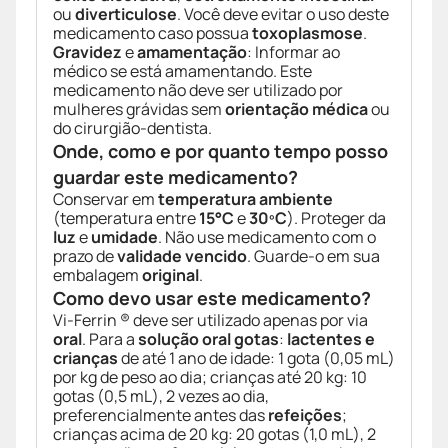
ou
diverticulose
. Você deve evitar o uso deste
medicamento caso possua
toxoplasmose
.
Gravidez
e
amamentação
: Informar ao
médico se está amamentando. Este
medicamento não deve ser utilizado por
mulheres grávidas sem
orientação médica
ou
do cirurgião-dentista.
Onde, como e por quanto tempo posso
guardar este medicamento?
Conservar em
temperatura ambiente
(temperatura entre
15°C
e
30ºC
). Proteger da
luz
e
umidade
. Não use medicamento com o
prazo de
validade vencido
. Guarde-o em sua
embalagem
original
.
Como devo usar este medicamento?
Vi-Ferrin ® deve ser utilizado apenas por via
oral
. Para a
solução oral gotas
:
lactentes e
crianças
de até 1 ano de idade: 1 gota (0,05 mL)
por kg de peso ao dia; crianças até 20 kg: 10
gotas (0,5 mL), 2 vezes ao dia,
preferencialmente antes das
refeições
;
crianças acima de 20 kg: 20 gotas (1,0 mL), 2