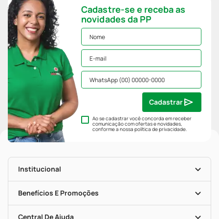
Cadastre-se e receba as
novidades da PP
Cadastrar
Ao se cadastrar você concorda em receber
comunicação com ofertas e novidades,
conforme a nossa
política de privacidade
.
Institucional
História
Nossas Lojas
Benefícios E Promoções
Trabalhe Conosco
Mapa De Categorias
Clube PP
Blog Da PP
Convênios
Central De Ajuda