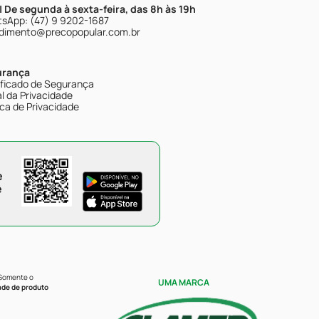
| De segunda à sexta-feira, das 8h às 19h
sApp: (47) 9 9202-1687
dimento@precopopular.com.br
urança
ificado de Segurança
l da Privacidade
ica de Privacidade
e
e
 Somente o
UMA MARCA
ade de produto