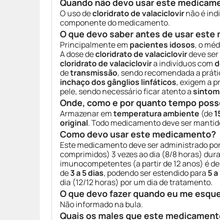
Quando não devo usar este medicam
O uso de
cloridrato de valaciclovir
não é ind
componente do medicamento.
O que devo saber antes de usar est
Principalmente em
pacientes idosos
, o mé
A dose de
cloridrato de valaciclovir
deve ser
cloridrato de valaciclovir
a indivíduos com
d
de
transmissão
, sendo recomendada a prát
inchaço dos gânglios linfáticos
, exigem a 
pele, sendo necessário ficar atento a
sintom
Onde, como e por quanto tempo poss
Armazenar em
temperatura ambiente
(de
1
original
. Todo medicamento deve ser manti
Como devo usar este medicamento?
Este medicamento deve ser administrado por v
comprimidos) 3 vezes ao dia (8/8 horas) dur
imunocompetentes (a partir de 12 anos) é d
de
3 a 5 dias
, podendo ser estendido para
5 a
dia (12/12 horas) por um dia de tratamento.
O que devo fazer quando eu me esqu
Não informado na bula.
Quais os males que este medicament