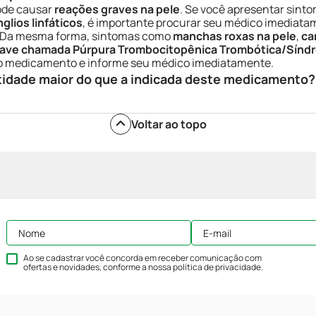
de causar
reações graves na pele
. Se você apresentar sin
glios linfáticos
, é importante procurar seu médico imediatam
. Da mesma forma, sintomas como
manchas roxas na pele
,
ca
rave chamada Púrpura Trombocitopênica Trombótica/Sínd
do medicamento e informe seu médico imediatamente.
tidade maior do que a indicada deste medicamento?
Voltar ao topo
Ao se cadastrar você concorda em receber comunicação com
ofertas e novidades, conforme a nossa
política de privacidade
.