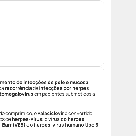
amento de infecções de pele e mucosa
da
recorrência
de
infecções por herpes
itomegalovírus
em pacientes submetidos a
 do comprimido, o
valaciclovir
é convertido
pos de
herpes-vírus
: o
vírus do herpes
-Barr (VEB)
e o
herpes-vírus humano tipo 6