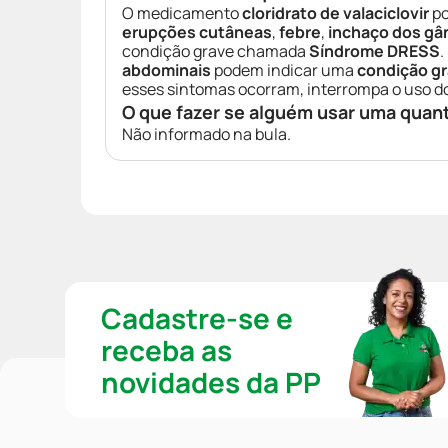
O medicamento
cloridrato de valaciclovir
po
erupções cutâneas
,
febre
,
inchaço dos gân
condição grave chamada
Síndrome DRESS
abdominais
podem indicar uma
condição g
esses sintomas ocorram, interrompa o uso 
O que fazer se alguém usar uma quan
Não informado na bula.
Cadastre-se e
receba as
novidades da PP