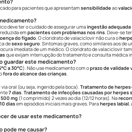
ento?
icado para pacientes que apresentam
sensibilidade
ao
valaci
e medicamento?
dico deve ter o cuidado de assegurar uma
ingestão adequada 
 reduzida em
pacientes com problemas nos rins
. Deve-se te
oença do fígado
. O cloridrato de valaciclovir não cura o
herpe
ica de
sexo seguro
. Sintomas graves, como similares aos de 
procura imediata de um médico. O cloridrato de valaciclovir t
as
que exijam interrupção do tratamento e consulta médica i
o guardar este medicamento?
5°C a 30°C
). Não use medicamento com o
prazo de validade
do
fora do alcance das crianças
.
ia oral (ou seja, ingerido pela boca).
Tratamento de herpes
ante
7 dias
.
Tratamento de infecções causadas por herpes 
e
500 mg
(1 comprimido) 2 vezes ao dia (12/12 horas). Na
recor
 10 dias
em episódios iniciais mais graves. Para
herpes labial
,
ecer de usar este medicamento?
o pode me causar?