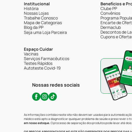
Institucional
Benefícios e P
História
Clube PP
Nossas Lojas
Convênios
Trabalhe Conosco
Programa Popular
Mapa de Categorias
Encarte de Ofer
Blog da PP
Dermaclub
Descontos de La
Seja uma Loja Parceira
Cupons e Oferta
Espaço Cuidar
Vacinas
Serviços Farmacêuticos
Testes Rápidos
Autoteste Covid-19
Nossas redes sociais
As informações contidas neste site não devem ser usadas para automedicação 
médico está apto a diagnosticar qualquer problema de saúde e prescrever o 
em nosso estoque.
O processo de separação dos produtos pode levar até dois 
OS PREÇOS APRESENTADOS NO SITE SÃO DIFERENTES DOS PREÇOS DAS LO