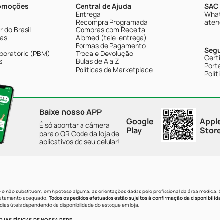
romoções
Central de Ajuda
SAC 
Entrega
What
Recompra Programada
aten
 do Brasil
Compras com Receita
tas
Alomed (tele-entrega)
Formas de Pagamento
Seg
boratório (PBM)
Troca e Devolução
Cert
s
Bulas de A a Z
Porta
Políticas de Marketplace
Polít
Baixe nosso APP
Google
Appl
É só apontar a câmera
Play
Stor
para o QR Code da loja de
aplicativos do seu celular!
e não substituem, em hipótese alguma, as orientações dadas pelo profissional da área médica.
tratamento adequado.
Todos os pedidos efetuados estão sujeitos à confirmação da disponibilid
dias úteis dependendo da disponibilidade do estoque em loja.
JAS FÍSICAS DE NOSSA REDE.