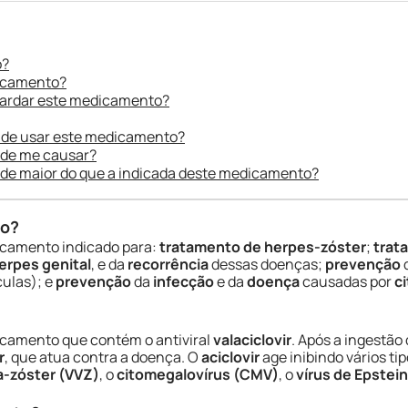
o?
dicamento?
uardar este medicamento?
 de usar este medicamento?
ode me causar?
ade maior do que a indicada deste medicamento?
do?
icamento indicado para:
tratamento de herpes-zóster
;
trat
erpes genital
, e da
recorrência
dessas doenças;
prevenção
culas); e
prevenção
da
infecção
e da
doença
causadas por
c
camento que contém o antiviral
valaciclovir
. Após a ingestão
r
, que atua contra a doença. O
aciclovir
age inibindo vários ti
la-zóster (VVZ)
, o
citomegalovírus (CMV)
, o
vírus de Epstein