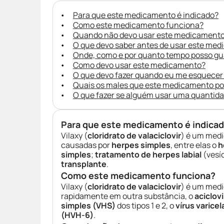
Para que este medicamento é indicado?
Como este medicamento funciona?
Quando não devo usar este medicament
O que devo saber antes de usar este me
Onde, como e por quanto tempo posso g
Como devo usar este medicamento?
O que devo fazer quando eu me esquecer
Quais os males que este medicamento p
O que fazer se alguém usar uma quantid
Para que este medicamento é indica
Vilaxy (
cloridrato de valaciclovir
) é um med
causadas por
herpes simples
, entre elas o
h
simples
;
tratamento de herpes labial
(vesí
transplante
.
Como este medicamento funciona?
Vilaxy (
cloridrato de valaciclovir
) é um medi
rapidamente em outra substância, o
aciclovi
simples (VHS)
dos tipos 1 e 2, o
vírus varice
(HVH-6)
.