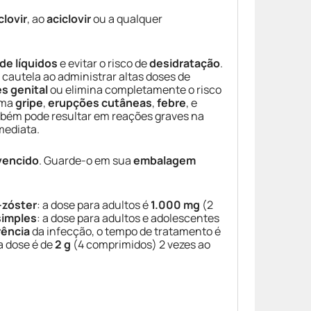
clovir
, ao
aciclovir
ou a qualquer
de líquidos
e evitar o risco de
desidratação
.
r cautela ao administrar altas doses de
s genital
ou elimina completamente o risco
uma
gripe
,
erupções cutâneas
,
febre
, e
ambém pode resultar em reações graves na
mediata.
 vencido
. Guarde-o em sua
embalagem
-zóster
: a dose para adultos é
1.000 mg
(2
simples
: a dose para adultos e adolescentes
rência
da infecção, o tempo de tratamento é
 a dose é de
2 g
(4 comprimidos) 2 vezes ao