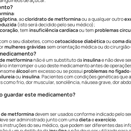
 sanguíneos de açúcar.
ento?
formina
:
gliptina
, ao
cloridrato de metformina
ou a qualquer outro
ex
eduzida
(isto será decidido pelo seu médico);
 coração
, tem
insuficiência cardíaca
ou tem
problemas circu
com o seu diabetes, como
cetoacidose diabética
ou
coma di
or
mulheres grávidas
sem orientação médica ou do cirurgião-
e medicamento?
 de metformina
não é um substituto da
insulina
e não deve ser
sário interromper o uso deste medicamento antes de operaçõ
 consome
álcool
em excesso ou se possui
problemas no fígado
ilureia
ou
insulina
. Pacientes com condições genéticas que 
s como frio, dor muscular, sonolência, náusea grave, dor abd
o guardar este medicamento?
o de metformina
devem ser usados conforme indicado pelo s
deve ser administrado junto com uma
dieta
e
exercício
.
s instruções do seu médico, que podem ser diferentes das inf
não é um substituto da
insulina
e não deve ser utilizado para 