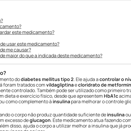
o?
dicamento?
uardar este medicamento?
 de usar este medicamento?
ode me causar?
ade maior do que a indicada deste medicamento?
do?
tamento do
diabetes mellitus tipo 2
. Ele ajuda a
controlar o n
já foram tratados com
vildagliptina
e
cloridrato de metformi
ente controlado. Também pode ser utilizado como primeiro t
dieta e exercício físico, desde que apresentem
HbA1c
acima
ou como complemento à
insulina
para melhorar o controle gl
ando o corpo não produz quantidade suficiente de
insulina
ou
um excesso de
glucagon
. Este medicamento atua fazendo co
 além disso, ajuda o corpo a utilizar melhor a insulina que já pr