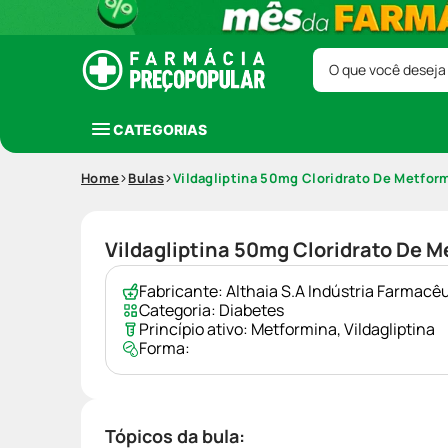
O que você deseja
CATEGORIAS
Home
Bulas
Vildagliptina 50mg Cloridrato De Metfo
Vildagliptina 50mg Cloridrato De
Fabricante:
Althaia S.A Indústria Farmac
Categoria:
Diabetes
Princípio ativo:
Metformina
,
Vildagliptina
Forma:
Tópicos da bula: