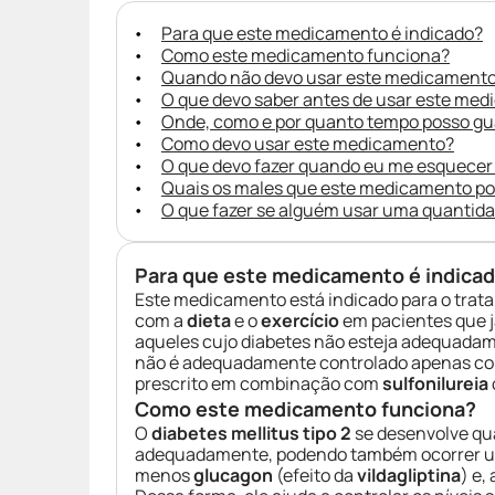
Para que este medicamento é indicado?
Como este medicamento funciona?
Quando não devo usar este medicament
O que devo saber antes de usar este me
Onde, como e por quanto tempo posso g
Como devo usar este medicamento?
O que devo fazer quando eu me esquecer
Quais os males que este medicamento p
O que fazer se alguém usar uma quantid
Para que este medicamento é indica
Este medicamento está indicado para o tra
com a
dieta
e o
exercício
em pacientes que 
aqueles cujo diabetes não esteja adequadam
não é adequadamente controlado apenas com 
prescrito em combinação com
sulfonilureia
Como este medicamento funciona?
O
diabetes mellitus tipo 2
se desenvolve qu
adequadamente, podendo também ocorrer 
menos
glucagon
(efeito da
vildagliptina
) e,