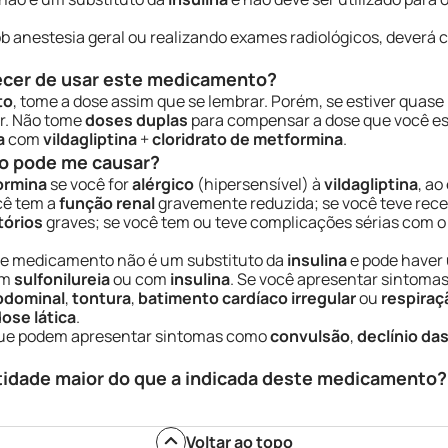
ob anestesia geral ou realizando exames radiológicos, deverá 
ecer de usar este medicamento?
to
, tome a dose assim que se lembrar. Porém, se estiver quase
r. Não tome
doses duplas
para compensar a dose que você e
a
com
vildagliptina
+
cloridrato de metformina
.
o pode me causar?
formina
se você for
alérgico
(hipersensível) à
vildagliptina
, ao
cê tem a
função renal
gravemente reduzida; se você teve re
tórios
graves; se você tem ou teve complicações sérias com 
ste medicamento não é um substituto da
insulina
e pode haver 
om
sulfonilureia
ou com
insulina
. Se você apresentar sintom
bdominal
,
tontura
,
batimento cardíaco irregular
ou
respiraç
dose lática
.
ue podem apresentar sintomas como
convulsão
,
declínio da
tidade maior do que a indicada deste medicamento?
Voltar ao topo