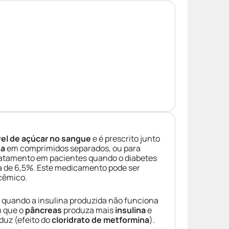
ível de açúcar no sangue
e é prescrito junto
na
em comprimidos separados, ou para
ratamento em pacientes quando o diabetes
 de 6,5%. Este medicamento pode ser
icêmico.
 quando a insulina produzida não funciona
m que o
pâncreas
produza mais
insulina
e
oduz (efeito do
cloridrato de metformina
).