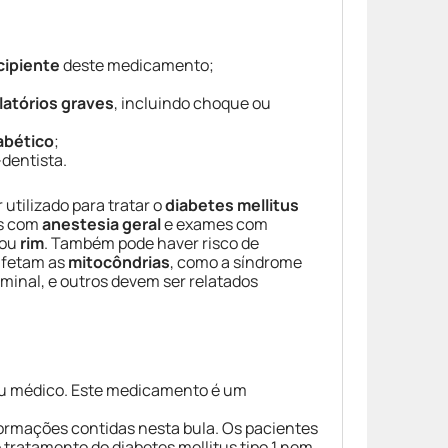
cipiente
deste medicamento;
latórios graves
, incluindo choque ou
abético
;
dentista.
 utilizado para tratar o
diabetes mellitus
es com
anestesia geral
e exames com
ou
rim
. Também pode haver risco de
afetam as
mitocôndrias
, como a síndrome
ominal, e outros devem ser relatados
eu médico. Este medicamento é um
ormações contidas nesta bula. Os pacientes
o tratamento do diabetes mellitus tipo 1 nem