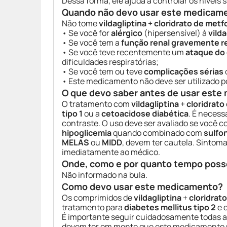
Dessa forma, ele ajuda a controlar os níveis
Quando não devo usar este medicam
Não tome
vildagliptina + cloridrato de met
• Se você for
alérgico
(hipersensível) à
vilda
• Se você tem a
função renal gravemente r
• Se você teve recentemente um
ataque do
dificuldades respiratórias;
• Se você tem ou teve
complicações sérias
• Este medicamento não deve ser utilizado p
O que devo saber antes de usar est
O tratamento com
vildagliptina
+
cloridrato
tipo 1
ou a
cetoacidose diabética
. É neces
contraste. O uso deve ser avaliado se você
hipoglicemia
quando combinado com
sulfon
MELAS
ou
MIDD
, devem ter cautela. Sintoma
imediatamente ao médico.
Onde, como e por quanto tempo poss
Não informado na bula.
Como devo usar este medicamento?
Os comprimidos de
vildagliptina
+
cloridrat
tratamento para
diabetes mellitus tipo 2
e 
É importante seguir cuidadosamente todas a
devem ter em mente que este medicamento 