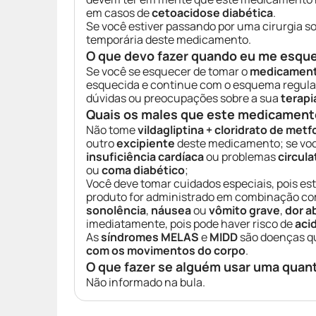
em casos de
cetoacidose diabética
.
Se você estiver passando por uma cirurgia s
temporária deste medicamento.
O que devo fazer quando eu me esqu
Se você se esquecer de tomar o
medicamen
esquecida e continue com o esquema regula
dúvidas ou preocupações sobre a sua
terapi
Quais os males que este medicament
Não tome
vildagliptina + cloridrato de met
outro
excipiente
deste medicamento; se vo
insuficiência cardíaca
ou problemas
circula
ou
coma diabético
;
Você deve tomar cuidados especiais, pois e
produto for administrado em combinação c
sonolência
,
náusea
ou
vômito grave
,
dor a
imediatamente, pois pode haver risco de
aci
As
síndromes MELAS
e
MIDD
são doenças q
com os movimentos do corpo
.
O que fazer se alguém usar uma quan
Não informado na bula.