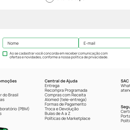
Ao se cadastrar você concorda em receber comunicação com
ofertas e novidades, conforme a nossa
política de privacidade
.
romoções
Central de Ajuda
SAC 
Entrega
What
Recompra Programada
aten
 do Brasil
Compras com Receita
tas
Alomed (tele-entrega)
Formas de Pagamento
Seg
boratório (PBM)
Troca e Devolução
Cert
s
Bulas de A a Z
Porta
Políticas de Marketplace
Polít