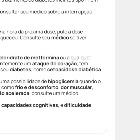
consultar seu médico sobre a interrupção
 na hora da próxima dose, pule a dose
squeceu. Consulte seu
médico
se tiver
cloridrato de metformina
ou a qualquer
centemente um
ataque do coração
, tem
o seu
diabetes
, como
cetoacidose diabética
uma possibilidade de
hipoglicemia
quando o
as como
frio e desconforto
,
dor muscular
,
ão acelerada
, consulte um médico
s capacidades cognitivas
, e
dificuldade