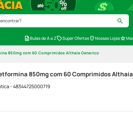
 encontrar?
Bulas de A a Z
Super Ofertas
Nossas Lojas
Mar
rmina 850mg com 60 Comprimidos Althaia Generico
 Metformina 850mg com 60 Comprimidos Althai
êutica - 48344725000719