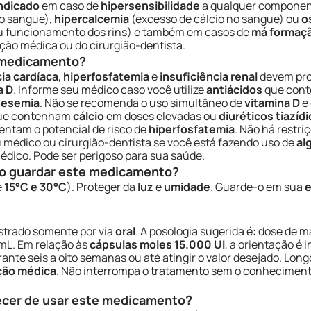
indicado
em caso de
hipersensibilidade
a qualquer component
no sangue),
hipercalcemia
(excesso de cálcio no sangue) ou
o
au funcionamento dos rins) e também em casos de
má formaç
ção médica ou do cirurgião-dentista.
e medicamento?
cia cardíaca
,
hiperfosfatemia
e
insuficiência renal
devem pr
a D
. Informe seu médico caso você utilize
antiácidos
que con
nesemia
. Não se recomenda o uso simultâneo de
vitamina D
e
 que contenham
cálcio
em doses elevadas ou
diuréticos tiazíd
ntam o potencial de risco de
hiperfosfatemia
. Não há restri
u médico ou cirurgião-dentista se você está fazendo uso de
al
ico. Pode ser perigoso para sua saúde.
o guardar este medicamento?
e
15°C e 30°C
). Proteger da
luz
e
umidade
. Guarde-o em sua
e
istrado somente por via
oral
. A posologia sugerida é: dose de 
L. Em relação às
cápsulas moles 15.000 UI
, a orientação é i
urante seis a oito semanas ou até atingir o valor desejado. L
ção médica
. Não interrompa o tratamento sem o conhecimento
ecer de usar este medicamento?