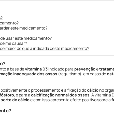
o?
dicamento?
uardar este medicamento?
 de usar este medicamento?
ode me causar?
ade maior do que a indicada deste medicamento?
do?
nto à base de
vitamina D3
indicado para
prevenção
e
tratame
rmação inadequada dos ossos
(raquitismo), em casos de
ost
 positivamente o processamento e a fixação do
cálcio
no orga
fósforo
, e para a
calcificação normal dos ossos
. A vitamina 
porte de cálcio
e com isso apresenta efeito positivo sobre a
f
ento?