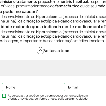
einiciar o tratamento
proposto no
horário habitual
, respeita
e dúvidas, procure orientação do
farmacêutico
ou de seu
méd
o pode me causar?
 desenvolvimento de
hipercalcemia
(excesso de cálcio) e seu
 na urina),
calcificação ectópica
e
dano cardiovascular
e
re
tidade maior do que a indicada deste medicamento?
 desenvolvimento de
hipercalcemia
(excesso de cálcio) e seu
 na urina),
calcificação ectópica
e
dano cardiovascular
e
re
erdosagem, é importante buscar orientação médica imediata.
Voltar ao topo
Ao se cadastrar você concorda em receber comunicação com
ofertas e novidades, conforme a nossa
política de privacidade
.