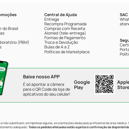
romoções
Central de Ajuda
SAC 
Entrega
What
Recompra Programada
aten
 do Brasil
Compras com Receita
tas
Alomed (tele-entrega)
Formas de Pagamento
Seg
boratório (PBM)
Troca e Devolução
Cert
s
Bulas de A a Z
Porta
Políticas de Marketplace
Polít
Baixe nosso APP
Google
Appl
É só apontar a câmera
Play
Stor
para o QR Code da loja de
aplicativos do seu celular!
e não substituem, em hipótese alguma, as orientações dadas pelo profissional da área médica.
tratamento adequado.
Todos os pedidos efetuados estão sujeitos à confirmação da disponibilid