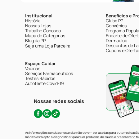
Institucional
Benefícios e P
História
Clube PP
Nossas Lojas
Convênios
Trabalhe Conosco
Programa Popular
Mapa de Categorias
Encarte de Ofer
Blog da PP
Dermaclub
Descontos de La
Seja uma Loja Parceira
Cupons e Oferta
Espaço Cuidar
Vacinas
Serviços Farmacêuticos
Testes Rápidos
Autoteste Covid-19
Nossas redes sociais
As informações contidas neste site não devem ser usadas para automedicação 
médico está apto a diagnosticar qualquer problema de saúde e prescrever o 