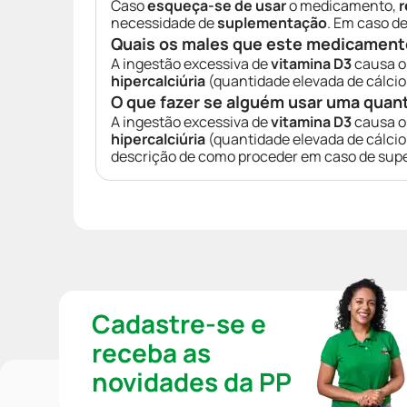
Caso
esqueça-se de usar
o medicamento,
r
necessidade de
suplementação
. Em caso d
Quais os males que este medicament
A ingestão excessiva de
vitamina D3
causa o
hipercalciúria
(quantidade elevada de cálcio
O que fazer se alguém usar uma quan
A ingestão excessiva de
vitamina D3
causa o
hipercalciúria
(quantidade elevada de cálcio
descrição de como proceder em caso de sup
Cadastre-se e
receba as
novidades da PP