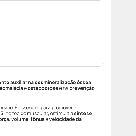
nto auxiliar na desmineralização óssea
eomalácia
e
osteoporose
e na
prevenção
nismo. É essencial para promover a
D3, no tecido muscular, estimula a
síntese
orça
,
volume
,
tônus
e
velocidade da