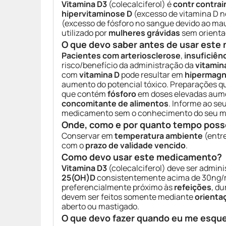
Vitamina D3
(colecalciferol) é
contr contra
hipervitaminose D
(excesso de vitamina D 
(excesso de fósforo no sangue devido ao m
utilizado por
mulheres grávidas
sem orienta
O que devo saber antes de usar est
Pacientes com arteriosclerose
,
insuficiên
risco/benefício da administração da
vitamin
com
vitamina D
pode resultar em
hipermag
aumento do potencial tóxico. Preparações
que contém
fósforo
em doses elevadas aume
concomitante de alimentos
. Informe ao se
medicamento sem o conhecimento do seu méd
Onde, como e por quanto tempo poss
Conservar em
temperatura ambiente
(entr
com o
prazo de validade vencido
.
Como devo usar este medicamento?
Vitamina D3
(colecalciferol) deve ser admin
25(OH)D
consistentemente acima de 30ng/m
preferencialmente próximo às
refeições
, d
devem ser feitos somente mediante
orienta
aberto ou mastigado.
O que devo fazer quando eu me esqu