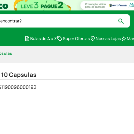
 encontrar?
Bulas de A a Z
Super Ofertas
Nossas Lojas
Mar
psulas
 10 Capsulas
- 61190096000192