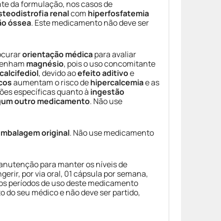
e da formulação, nos casos de
steodistrofia renal
com
hiperfosfatemia
ão óssea
. Este medicamento não deve ser
ocurar
orientação médica
para avaliar
tenham
magnésio
, pois o uso concomitante
calcifediol
, devido ao
efeito aditivo
e
icos
aumentam o risco de
hipercalcemia
e as
ções específicas quanto à
ingestão
gum outro medicamento
. Não use
mbalagem original
. Não use medicamento
manutenção para manter os níveis de
ngerir, por via oral, 01 cápsula por semana,
ongos períodos de uso deste medicamento
 do seu médico e não deve ser partido,