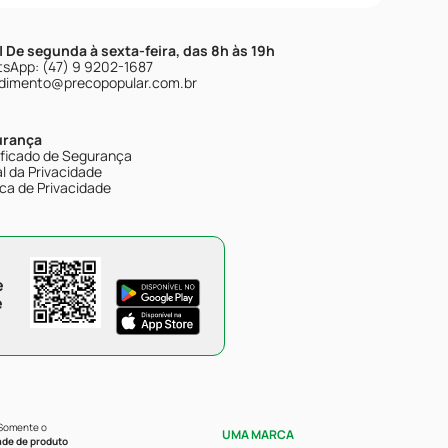
| De segunda à sexta-feira, das 8h às 19h
sApp: (47) 9 9202-1687
dimento@precopopular.com.br
urança
ificado de Segurança
l da Privacidade
ica de Privacidade
e
e
 Somente o
UMA MARCA
ade de produto