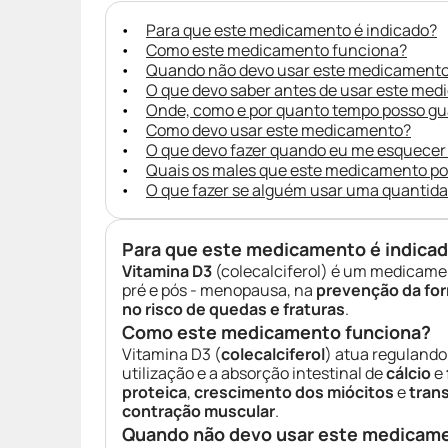
Para que este medicamento é indicado?
Como este medicamento funciona?
Quando não devo usar este medicament
O que devo saber antes de usar este me
Onde, como e por quanto tempo posso g
Como devo usar este medicamento?
O que devo fazer quando eu me esquecer
Quais os males que este medicamento p
O que fazer se alguém usar uma quantid
Para que este medicamento é indica
Vitamina D3
(colecalciferol) é um medicame
pré e pós - menopausa, na
prevenção da fo
no risco de quedas e fraturas
.
Como este medicamento funciona?
Vitamina D3 (
colecalciferol
) atua regulando
utilização e a absorção intestinal de
cálcio
e
proteica
,
crescimento dos miócitos
e
trans
contração muscular
.
Quando não devo usar este medicam