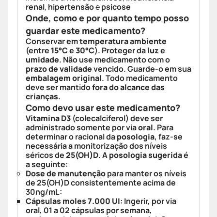
renal
,
hipertensão
e
psicose
Onde, como e por quanto tempo posso
guardar este medicamento?
Conservar em
temperatura ambiente
(entre
15°C
e
30°C
). Proteger da
luz
e
umidade
. Não use medicamento com o
prazo de validade
vencido. Guarde-o em sua
embalagem original
. Todo medicamento
deve ser mantido
fora do alcance das
crianças
.
Como devo usar este medicamento?
Vitamina D3
(colecalciferol) deve ser
administrado somente por via
oral
. Para
determinar o racional da
posologia
, faz-se
necessária a monitorização dos níveis
séricos de
25(OH)D
. A
posologia sugerida
é
a seguinte:
Dose de manutenção
para manter os níveis
de 25(OH)D consistentemente acima de
30ng/mL:
Cápsulas moles 7.000 UI
: Ingerir, por via
oral, 01 a 02 cápsulas por semana,