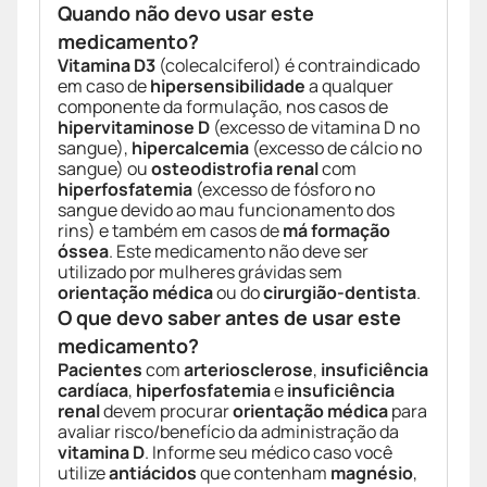
Quando não devo usar este
medicamento?
Vitamina D3
(colecalciferol) é contraindicado
em caso de
hipersensibilidade
a qualquer
componente da formulação, nos casos de
hipervitaminose D
(excesso de vitamina D no
sangue),
hipercalcemia
(excesso de cálcio no
sangue) ou
osteodistrofia renal
com
hiperfosfatemia
(excesso de fósforo no
sangue devido ao mau funcionamento dos
rins) e também em casos de
má formação
óssea
. Este medicamento não deve ser
utilizado por mulheres grávidas sem
orientação médica
ou do
cirurgião-dentista
.
O que devo saber antes de usar este
medicamento?
Pacientes
com
arteriosclerose
,
insuficiência
cardíaca
,
hiperfosfatemia
e
insuficiência
renal
devem procurar
orientação médica
para
avaliar risco/benefício da administração da
vitamina D
. Informe seu médico caso você
utilize
antiácidos
que contenham
magnésio
,