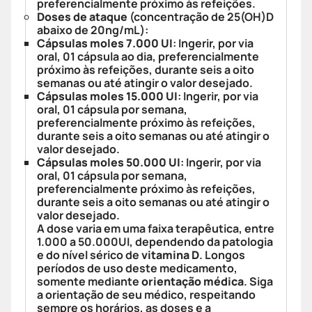
preferencialmente próximo às refeições.
Doses de ataque
(concentração de 25(OH)D
abaixo de 20ng/mL):
Cápsulas moles 7.000 UI
: Ingerir, por via
oral, 01 cápsula ao dia, preferencialmente
próximo às refeições, durante seis a oito
semanas ou até atingir o valor desejado.
Cápsulas moles 15.000 UI
: Ingerir, por via
oral, 01 cápsula por semana,
preferencialmente próximo às refeições,
durante seis a oito semanas ou até atingir o
valor desejado.
Cápsulas moles 50.000 UI
: Ingerir, por via
oral, 01 cápsula por semana,
preferencialmente próximo às refeições,
durante seis a oito semanas ou até atingir o
valor desejado.
A dose varia em uma faixa terapêutica, entre
1.000 a 50.000UI, dependendo da patologia
e do nível sérico de
vitamina D
. Longos
períodos de uso deste medicamento,
somente mediante
orientação médica
. Siga
a orientação de seu médico, respeitando
sempre os horários, as doses e a