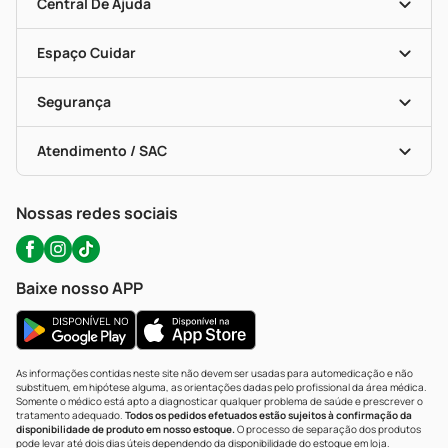
Blog Da PP
Convênios
Central De Ajuda
Seja Uma Loja Parceira
Programa Popular Do Brasil
Encarte De Ofertas
Entrega
Dermaclub
Recompra Programada
Espaço Cuidar
Descontos De Laboratório (PBM)
Compras Com Receita
Cupons E Ofertas
Alomed (tele-Entrega)
Vacinas
Formas De Pagamento
Serviços Farmacêuticos
Segurança
Troca E Devolução
Testes Rápidos
Bulas De A A Z
Autoteste Covid-19
Certificado De Segurança
Políticas De Marketplace
Portal Da Privacidade
Atendimento / SAC
Política De Privacidade
WhatsApp (47) 9202-1687
Atendimento@precopopular.com.br
Nossas redes sociais
Baixe nosso APP
As informações contidas neste site não devem ser usadas para automedicação e não
substituem, em hipótese alguma, as orientações dadas pelo profissional da área médica.
Somente o médico está apto a diagnosticar qualquer problema de saúde e prescrever o
tratamento adequado.
Todos os pedidos efetuados estão sujeitos à confirmação da
disponibilidade de produto em nosso estoque.
O processo de separação dos produtos
pode levar até dois dias úteis dependendo da disponibilidade do estoque em loja.