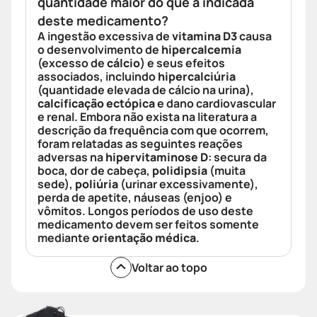
quantidade maior do que a indicada
deste medicamento?
A ingestão excessiva de
vitamina D3
causa
o desenvolvimento de
hipercalcemia
(excesso de
cálcio
) e seus efeitos
associados, incluindo
hipercalciúria
(quantidade elevada de cálcio na urina),
calcificação ectópica
e dano cardiovascular
e renal. Embora não exista na literatura a
descrição da frequência com que ocorrem,
foram relatadas as seguintes reações
adversas na
hipervitaminose D
: secura da
boca, dor de cabeça,
polidipsia
(muita
sede),
poliúria
(urinar excessivamente),
perda de apetite, náuseas (enjoo) e
vômitos. Longos períodos de uso deste
medicamento devem ser feitos somente
mediante
orientação médica
.
Voltar ao topo