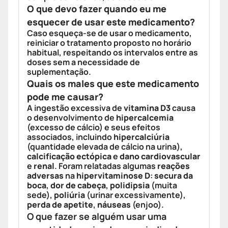
O que devo fazer quando eu me
esquecer de usar este medicamento?
Caso esqueça-se de usar o medicamento,
reiniciar o tratamento proposto no horário
habitual, respeitando os intervalos entre as
doses sem a necessidade de
suplementação.
Quais os males que este medicamento
pode me causar?
A ingestão excessiva de
vitamina D3
causa
o desenvolvimento de
hipercalcemia
(excesso de cálcio) e seus efeitos
associados, incluindo
hipercalciúria
(quantidade elevada de cálcio na urina),
calcificação ectópica
e
dano cardiovascular
e
renal
. Foram relatadas algumas
reações
adversas
na
hipervitaminose D
:
secura da
boca
,
dor de cabeça
,
polidipsia
(muita
sede),
poliúria
(urinar excessivamente),
perda de apetite
,
náuseas
(enjoo).
O que fazer se alguém usar uma