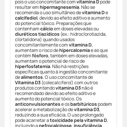
pois o uso concomitante com
vitamina D
pode
resultar em
hipermagnesemia
. Não se
recomenda o uso simultâneo de
vitamina D
e
calcifediol
, devido ao efeito aditivo e aumento
do potencial tóxico. Preparações que
contenham
cálcio
em doses elevadas ou
diuréticos tiazídicos
(ex.: hidroclorotiazida,
clortalidona) quando usados
concomitantemente com
vitamina D
,
aumentam o risco de
hipercalcemia
e as que
contém
fósforo
, também em doses elevadas,
aumentam o potencial de risco de
hiperfosfatemia
. Não há restrições
específicas quanto à ingestão concomitante
de
alimentos
. O uso concomitante de
Vitamina D3
(colecalciferol) com outros
produtos contendo
vitamina D3
não é
recomendado devido ao efeito aditivo e
aumento do potencial tóxico. Os
anticonvulsionantes
e os
barbitúricos
podem
acelerar a metabolização de
vitamina D3
,
reduzindo a sua eficácia. O uso prolongado
pode acarretar a
toxicidade pela vitamina D
,
incluindo a
nefrocalcinose
,
insuficiência