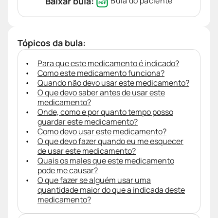
Baixar bula:
Bula do paciente
Tópicos da bula:
Para que este medicamento é indicado?
Como este medicamento funciona?
Quando não devo usar este medicamento?
O que devo saber antes de usar este
medicamento?
Onde, como e por quanto tempo posso
guardar este medicamento?
Como devo usar este medicamento?
O que devo fazer quando eu me esquecer
de usar este medicamento?
Quais os males que este medicamento
pode me causar?
O que fazer se alguém usar uma
quantidade maior do que a indicada deste
medicamento?