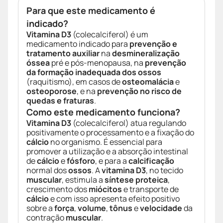
Para que este medicamento é
indicado?
Vitamina D3
(colecalciferol) é um
medicamento indicado para
prevenção e
tratamento auxiliar
na
desmineralização
óssea
pré e pós-menopausa, na
prevenção
da formação inadequada dos ossos
(raquitismo), em casos de
osteomalácia
e
osteoporose
, e na
prevenção no risco de
quedas e fraturas
.
Como este medicamento funciona?
Vitamina D3
(colecalciferol) atua regulando
positivamente o processamento e a fixação do
cálcio
no organismo. É essencial para
promover a utilização e a absorção intestinal
de
cálcio
e
fósforo
, e para a
calcificação
normal dos
ossos
. A
vitamina D3
, no tecido
muscular
, estimula a
síntese proteica
,
crescimento dos
miócitos
e transporte de
cálcio
e com isso apresenta efeito positivo
sobre a
força
,
volume
,
tônus
e
velocidade
da
contração
muscular
.