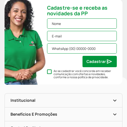
Cadastre-se e receba as
novidades da PP
Cadastrar
Ao se cadastrar você concorda em receber
comunicação com ofertas e novidades,
conforme a nossa
política de privacidade
.
Institucional
História
Nossas Lojas
Benefícios E Promoções
Trabalhe Conosco
Mapa De Categorias
Clube PP