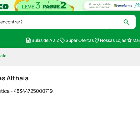
 encontrar?
Bulas de A a Z
Super Ofertas
Nossas Lojas
Mar
aia
s Althaia
êutica - 48344725000719
l