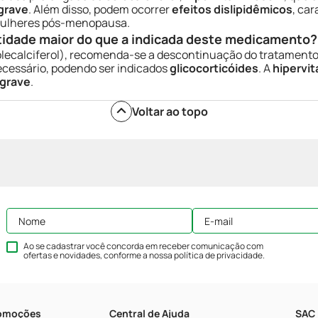
grave
. Além disso, podem ocorrer
efeitos dislipidêmicos
, ca
ulheres pós-menopausa.
tidade maior do que a indicada deste medicamento?
lecalciferol), recomenda-se a descontinuação do tratamento.
ecessário, podendo ser indicados
glicocorticóides
. A
hipervi
 grave
.
Voltar ao topo
Ao se cadastrar você concorda em receber comunicação com
ofertas e novidades, conforme a nossa
política de privacidade
.
romoções
Central de Ajuda
SAC 