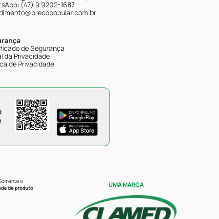
sApp: (47) 9 9202-1687
dimento@precopopular.com.br
urança
ificado de Segurança
l da Privacidade
ica de Privacidade
e
e
 Somente o
UMA MARCA
ade de produto