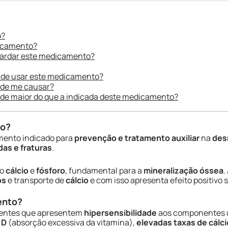
o?
dicamento?
uardar este medicamento?
 de usar este medicamento?
ode me causar?
ade maior do que a indicada deste medicamento?
do?
mento indicado para
prevenção e tratamento auxiliar
na
des
as e fraturas
.
o
cálcio
e
fósforo
, fundamental para a
mineralização óssea
.
os
e transporte de
cálcio
e com isso apresenta efeito positivo 
ento?
cientes que apresentem
hipersensibilidade
aos componentes d
 D
(absorção excessiva da vitamina),
elevadas taxas de cálci