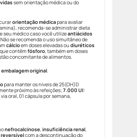
vidas
sem orientação médica ou do
curar
orientação médica
para avaliar
tamina), recomenda-se administrar dieta
me seu médico caso você utilize
antiácidos
. Não se recomenda o uso simultâneo de
ham
cálcio
em doses elevadas ou
diuréticos
 que contêm
fósforo
, também em doses
estão concomitante de alimentos.
a
embalagem original
.
ão
para manter os níveis de 25(OH)D
almente próximo às refeições;
7.000 UI:
r via oral, 01 cápsula por semana,
mo
nefrocalcinose
,
insuficiência renal
,
é
reversível
com a descontinuação do