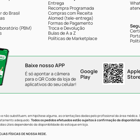
Entrega
What
Recompra Programada
aten
 do Brasil
Compras com Receita
tas
Alomed (tele-entrega)
Formas de Pagamento
Seg
boratório (PBM)
Troca e Devolução
Cert
s
Bulas de A a Z
Porta
Políticas de Marketplace
Polít
Baixe nosso APP
Google
Appl
É só apontar a câmera
Play
Stor
para o QR Code da loja de
aplicativos do seu celular!
e não substituem, em hipótese alguma, as orientações dadas pelo profissional da área médica.
tratamento adequado.
Todos os pedidos efetuados estão sujeitos à confirmação da disponibilid
dias úteis dependendo da disponibilidade do estoque em loja.
JAS FÍSICAS DE NOSSA REDE.