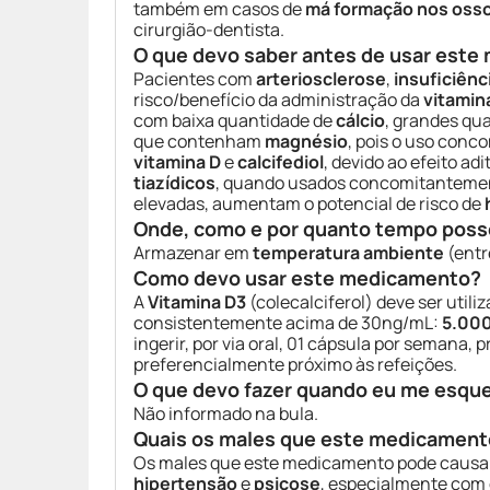
também em casos de
má formação nos oss
cirurgião-dentista.
O que devo saber antes de usar est
Pacientes com
arteriosclerose
,
insuficiênc
risco/benefício da administração da
vitamin
com baixa quantidade de
cálcio
, grandes qua
que contenham
magnésio
, pois o uso con
vitamina D
e
calcifediol
, devido ao efeito a
tiazídicos
, quando usados concomitantem
elevadas, aumentam o potencial de risco de
Onde, como e por quanto tempo poss
Armazenar em
temperatura ambiente
(ent
Como devo usar este medicamento?
A
Vitamina D3
(colecalciferol) deve ser utili
consistentemente acima de 30ng/mL:
5.000
ingerir, por via oral, 01 cápsula por semana,
preferencialmente próximo às refeições.
O que devo fazer quando eu me esqu
Não informado na bula.
Quais os males que este medicament
Os males que este medicamento pode causa
hipertensão
e
psicose
, especialmente com