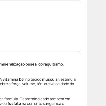
mineralização óssea
, do
raquitismo
,
 A
vitamina D3
, no tecido
muscular
, estimula
sobre a força, volume, tônus e velocidade da
a fórmula. É contraindicado também em
o
ou
fosfato
na corrente sanguínea e