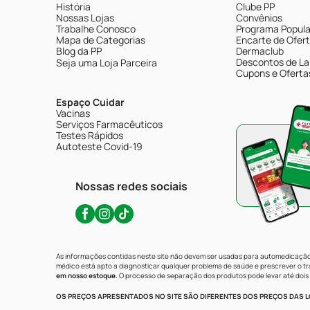
História
Clube PP
Nossas Lojas
Convênios
Trabalhe Conosco
Programa Popular
Mapa de Categorias
Encarte de Ofer
Blog da PP
Dermaclub
Descontos de La
Seja uma Loja Parceira
Cupons e Oferta
Espaço Cuidar
Vacinas
Serviços Farmacêuticos
Testes Rápidos
Autoteste Covid-19
Nossas redes sociais
As informações contidas neste site não devem ser usadas para automedicação 
médico está apto a diagnosticar qualquer problema de saúde e prescrever o 
em nosso estoque.
O processo de separação dos produtos pode levar até dois 
OS PREÇOS APRESENTADOS NO SITE SÃO DIFERENTES DOS PREÇOS DAS LO