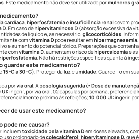
os
. Este medicamento não deve ser utilizado por
mulheres grá
e medicamento?
ia cardíaca
,
hiperfosfatemia
e
insuficiência renal
devem pro
a D
. Em caso de
hipervitaminose D
(absorção excessiva da vi
ntidades de líquido e, se necessário,
glicocorticóides
. Infor
comitante com
vitamina D
pode resultar em
hipermagnesemia
ditivo e aumento do potencial tóxico. Preparações que conten
ente com
vitamina D
, aumentam o risco de
hipercalcemia
e as
hiperfosfatemia
. Não há restrições específicas quanto à ing
o guardar este medicamento?
re
15 ºC a 30 ºC
). Proteger da
luz
e
umidade
. Guarde - o em su
zada por
via oral
. A
posologia sugerida
é:
Dose de manutenç
 UI:
ingerir, por via oral, 02 cápsulas por semana, preferenci
 preferencialmente próximo às refeições;
10.000 UI:
ingerir, po
ecer de usar este medicamento?
o pode me causar?
r incluem
toxicidade pela vitamina D
em doses elevadas, co
 o uso prolongado de
colecalciferol
;
hipervitaminose D
, que 