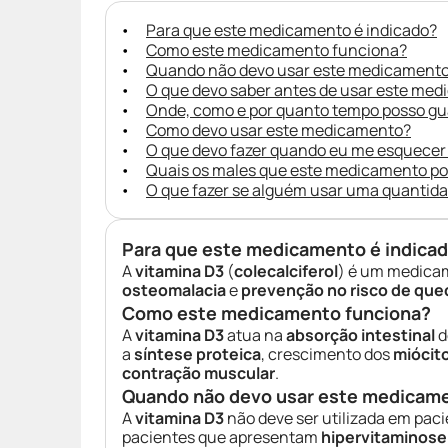
Para que este medicamento é indicado?
Como este medicamento funciona?
Quando não devo usar este medicament
O que devo saber antes de usar este me
Onde, como e por quanto tempo posso g
Como devo usar este medicamento?
O que devo fazer quando eu me esquecer
Quais os males que este medicamento p
O que fazer se alguém usar uma quantid
Para que este medicamento é indica
A
vitamina D3
(
colecalciferol
) é um medica
osteomalacia
e
prevenção no risco de qued
Como este medicamento funciona?
A
vitamina D3
atua na
absorção intestinal
d
a
síntese proteica
, crescimento dos
miócit
contração muscular
.
Quando não devo usar este medicam
A
vitamina D3
não deve ser utilizada em pa
pacientes que apresentam
hipervitaminose