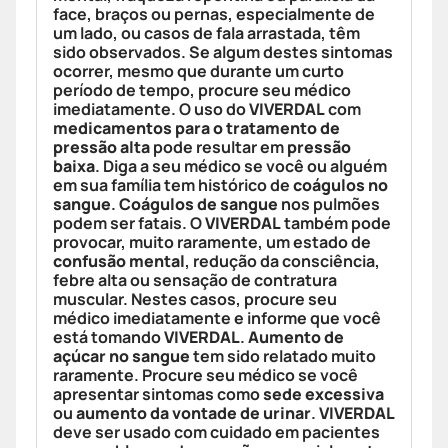
face, braços ou pernas, especialmente de
um lado, ou casos de fala arrastada, têm
sido observados. Se algum destes sintomas
ocorrer, mesmo que durante um curto
período de tempo, procure seu médico
imediatamente. O uso do
VIVERDAL
com
medicamentos para o tratamento de
pressão alta
pode resultar em
pressão
baixa
. Diga a seu médico se você ou alguém
em sua família tem histórico de
coágulos no
sangue
.
Coágulos de sangue
nos pulmões
podem ser fatais. O
VIVERDAL
também pode
provocar, muito raramente, um estado de
confusão mental
, redução da consciência,
febre alta ou sensação de contratura
muscular. Nestes casos, procure seu
médico imediatamente e informe que você
está tomando
VIVERDAL
.
Aumento de
açúcar no sangue
tem sido relatado muito
raramente. Procure seu médico se você
apresentar sintomas como
sede excessiva
ou
aumento da vontade de urinar
.
VIVERDAL
deve ser usado com cuidado em pacientes