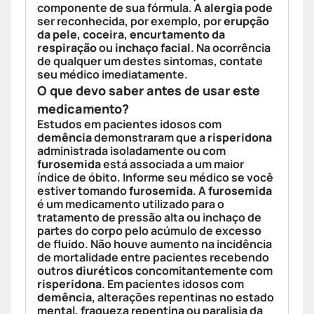
componente de sua fórmula. A
alergia
pode
ser reconhecida, por exemplo, por
erupção
da pele
,
coceira
,
encurtamento da
respiração
ou
inchaço facial
. Na ocorrência
de qualquer um destes sintomas, contate
seu médico imediatamente.
O que devo saber antes de usar este
medicamento?
Estudos em pacientes idosos com
demência
demonstraram que a
risperidona
administrada isoladamente ou com
furosemida
está associada a um maior
índice de óbito. Informe seu médico se você
estiver tomando
furosemida
. A
furosemida
é um medicamento utilizado para o
tratamento de pressão alta ou inchaço de
partes do corpo pelo acúmulo de excesso
de fluido. Não houve aumento na incidência
de mortalidade entre pacientes recebendo
outros
diuréticos
concomitantemente com
risperidona
. Em pacientes idosos com
demência
, alterações repentinas no estado
mental, fraqueza repentina ou paralisia da