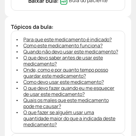
Baixar bula:
Bula do paciente
Tópicos da bula:
Para que este medicamento é indicado?
Como este medicamento funciona?
Quando não devo usar este medicamento?
O que devo saber antes de usar este
medicamento?
Onde, como e por quanto tempo posso
guardar este medicamento?
Como devo usar este medicamento?
O que devo fazer quando eu me esquecer
de usar este medicamento?
Quais os males que este medicamento
pode me causar?
O que fazer se alguém usar uma
quantidade maior do que a indicada deste
medicamento?