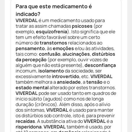
Para que este medicamento é
indicado?
VIVERDAL
é um medicamento usado para
tratar as assim chamadas
psicoses
(por
exemplo,
esquizofrenia
). Isto significa que ele
tem um efeito favorável sobre um certo
número de
transtornos
relacionados ao
pensamento
, às
emoções
e/ou às atividades,
tais como:
confusão
,
alucinações
,
distúrbios
da percepção
(por exemplo, ouvir vozes de
alguém que não está presente),
desconfiança
incomum,
isolamento
da sociedade, ser
excessivamente
introvertido
, etc.
VIVERDAL
também melhora a
ansiedade
, a
tensão
e o
estado mental
alterado por estes transtornos.
VIVERDAL
pode ser usado tanto em quadros de
início súbito (agudos) como nos de longa
duração (crônicos). Além disso, após o alívio
dos sintomas,
VIVERDAL
é usado para manter
os distúrbios sob controle, isto é, para prevenir
recaídas
. A substância ativa do
VIVERDAL
é a
risperidona
.
VIVERDAL
também é usado, por