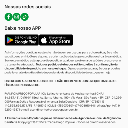
Atendimento@precopopular.com.br
Nossas redes sociais
Baixe nosso APP
As informações contidas neste site não devem ser usadas para automedicação e não
substituem, em hipótese alguma, as orientações dadas pelo profissional da área médica.
Somente o médico está apto a diagnosticar qualquer problema de saúde e prescrever o
tratamento adequado.
Todos os pedidos efetuados estão sujeitos à confirmação da
disponibilidade de produto em nosso estoque.
O processo de separação dos produtos
pode levar até dois dias úteis dependendo da disponibilidade do estoque em loja.
OS PREÇOS APRESENTADOS NO SITE SÃO DIFERENTES DOS PREÇOS DAS LOJAS
FÍSICAS DE NOSSA REDE.
FARMÁCIA PREÇO POPULAR | Cia Latino Americana de Medicamentos | CNPJ:
84.683.481/0416-04 | End: Av. Santo Albano, 490 - Vila Vera | São Paulo - SP | CEP: 04.296-
000Farmacêutica Responsável: Amanda Zelia Deodato | CRF/SP: 107393 | IE:
140.593.699.117 | AFE: 7.45817-2 | CMVS - 355030801-477-008910-1-0 | WhatsApp: (47) 9
9202-1687 | e-mail:
atendimento@precopopular.com.br
.
A Farmácia Preço Popular segue as determinações da Agência Nacional de Vigilância
Sanitária
| Copyright © 2025 Farmácia Preço Popular - Todos os direitos reservados.