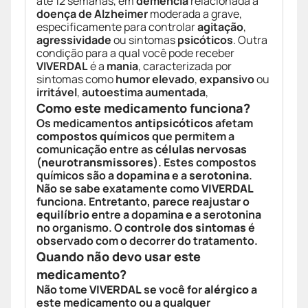
até 12 semanas, em
demência
relacionada à
doença de Alzheimer
moderada a grave,
especificamente para controlar
agitação
,
agressividade
ou sintomas
psicóticos
. Outra
condição para a qual você pode receber
VIVERDAL
é a
mania
, caracterizada por
sintomas como
humor elevado
,
expansivo
ou
irritável
,
autoestima aumentada
,
Como este medicamento funciona?
Os medicamentos
antipsicóticos
afetam
compostos químicos
que permitem a
comunicação entre as
células nervosas
(
neurotransmissores
). Estes compostos
químicos são a
dopamina
e a
serotonina
.
Não se sabe exatamente como
VIVERDAL
funciona. Entretanto, parece reajustar o
equilíbrio
entre a dopamina e a serotonina
no organismo. O
controle dos sintomas
é
observado com o decorrer do tratamento.
Quando não devo usar este
medicamento?
Não tome
VIVERDAL
se você for
alérgico
a
este medicamento ou a qualquer