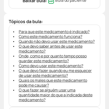
Baixar bula:
Bula do paciente
Tópicos da bula:
Para que este medicamento é indicado?
Como este medicamento funciona?
Quando não devo usar este medicamento?
O que devo saber antes de usar este
medicamento?
Onde, como e por quanto tempo posso
guardar este medicamento?
Como devo usar este medicamento?
O que devo fazer quando eu me esquecer
de usar este medicamento?
Quais os males que este medicamento
pode me causar?
O que fazer se alguém usar uma
quantidade maior do que a indicada deste
medicamento?