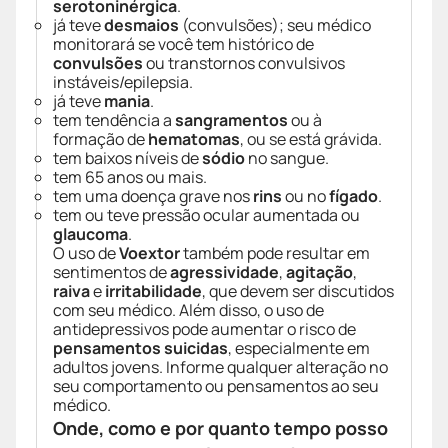
serotoninérgica
.
já teve
desmaios
(convulsões); seu médico
monitorará se você tem histórico de
convulsões
ou transtornos convulsivos
instáveis/epilepsia.
já teve
mania
.
tem tendência a
sangramentos
ou à
formação de
hematomas
, ou se está grávida.
tem baixos níveis de
sódio
no sangue.
tem 65 anos ou mais.
tem uma doença grave nos
rins
ou no
fígado
.
tem ou teve pressão ocular aumentada ou
glaucoma
.
O uso de
Voextor
também pode resultar em
sentimentos de
agressividade
,
agitação
,
raiva
e
irritabilidade
, que devem ser discutidos
com seu médico. Além disso, o uso de
antidepressivos pode aumentar o risco de
pensamentos suicidas
, especialmente em
adultos jovens. Informe qualquer alteração no
seu comportamento ou pensamentos ao seu
médico.
Onde, como e por quanto tempo posso