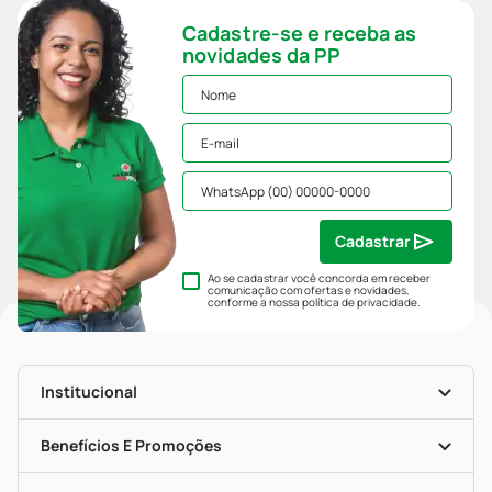
Cadastre-se e receba as
novidades da PP
Cadastrar
Ao se cadastrar você concorda em receber
comunicação com ofertas e novidades,
conforme a nossa
política de privacidade
.
Institucional
História
Nossas Lojas
Benefícios E Promoções
Trabalhe Conosco
Mapa De Categorias
Clube PP