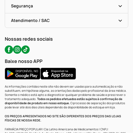
Cupons E Ofertas
Alomed (tele-Entrega)
Vacinas
Formas De Pagamento
Serviços Farmacêuticos
Segurança
Troca E Devolução
Testes Rápidos
Bulas De A A Z
Autoteste Covid-19
Certificado De Segurança
Políticas De Marketplace
Portal Da Privacidade
Atendimento / SAC
Política De Privacidade
WhatsApp (47) 9202-1687
Atendimento@precopopular.com.br
Nossas redes sociais
Baixe nosso APP
As informações contidas neste site não devem ser usadas para automedicação e não
substituem, em hipótese alguma, as orientações dadas pelo profissional da área médica.
Somente o médico está apto a diagnosticar qualquer problema de saúde e prescrever o
tratamento adequado.
Todos os pedidos efetuados estão sujeitos à confirmação da
disponibilidade de produto em nosso estoque.
O processo de separação dos produtos
pode levar até dois dias úteis dependendo da disponibilidade do estoque em loja.
OS PREÇOS APRESENTADOS NO SITE SÃO DIFERENTES DOS PREÇOS DAS LOJAS
FÍSICAS DE NOSSA REDE.
FARMÁCIA PREÇO POPULAR | Cia Latino Americana de Medicamentos | CNPJ: