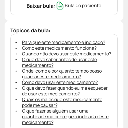
Baixar bula:
Bula do paciente
Tópicos da bula:
Para que este medicamento é indicado?
Como este medicamento funciona?
Quando não devo usar este medicamento?
O que devo saber antes de usar este
medicamento?
Onde, como e por quanto tempo posso
guardar este medicamento?
Como devo usar este medicamento?
O que devo fazer quando eu me esquecer
de usar este medicamento?
Quais os males que este medicamento
pode me causar?
O que fazer se alguém usar uma
quantidade maior do que a indicada deste
medicamento?