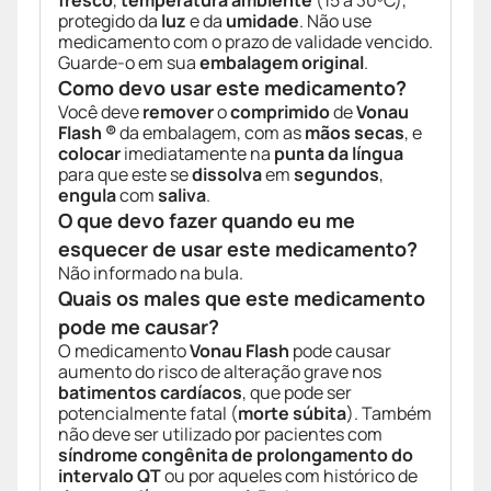
fresco
,
temperatura ambiente
(15 a 30ºC),
protegido da
luz
e da
umidade
. Não use
medicamento com o prazo de validade vencido.
Guarde-o em sua
embalagem original
.
Como devo usar este medicamento?
Você deve
remover
o
comprimido
de
Vonau
Flash ®
da embalagem, com as
mãos secas
, e
colocar
imediatamente na
punta da língua
para que este se
dissolva
em
segundos
,
engula
com
saliva
.
O que devo fazer quando eu me
esquecer de usar este medicamento?
Não informado na bula.
Quais os males que este medicamento
pode me causar?
O medicamento
Vonau Flash
pode causar
aumento do risco de alteração grave nos
batimentos cardíacos
, que pode ser
potencialmente fatal (
morte súbita
). Também
não deve ser utilizado por pacientes com
síndrome congênita de prolongamento do
intervalo QT
ou por aqueles com histórico de