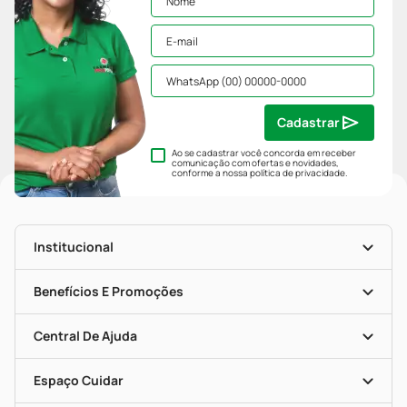
Cadastrar
Ao se cadastrar você concorda em receber
comunicação com ofertas e novidades,
conforme a nossa
política de privacidade
.
Institucional
História
Nossas Lojas
Benefícios E Promoções
Trabalhe Conosco
Mapa De Categorias
Clube PP
Blog Da PP
Convênios
Central De Ajuda
Seja Uma Loja Parceira
Programa Popular Do Brasil
Encarte De Ofertas
Entrega
Dermaclub
Recompra Programada
Espaço Cuidar
Descontos De Laboratório (PBM)
Compras Com Receita