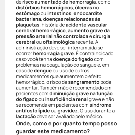
de
risco aumentado de hemorragia
, como
distúrbios hemorrágicos
,
úlceras
no
estômago
ou
intestinos
,
endocardite
bacteriana
,
doenças relacionadas às
plaquetas
, história de
acidente vascular
cerebral hemorrágico
,
aumento grave da
pressão arterial não controlada
e
cirurgia
cerebral
ou
oftalmológica
recente. A
administração deve ser interrompida se
ocorrer
hemorragia grave
. É contraindicado
caso você tenha
doença do fígado
com
problemas na coagulação do sangue e, em
caso de
dengue
ou uso de outros
medicamentos que aumentem o efeito
hemorrágico, o risco de
sangramento
pode
aumentar. Também não é recomendado em
pacientes com
diminuição grave na função
do fígado
ou
insuficiência renal
grave e não
se recomenda em pacientes com
síndrome
antifosfolípide
ou
gravidez
. O uso durante a
lactação
deve ser avaliado pelo médico.
Onde, como e por quanto tempo posso
guardar este medicamento?