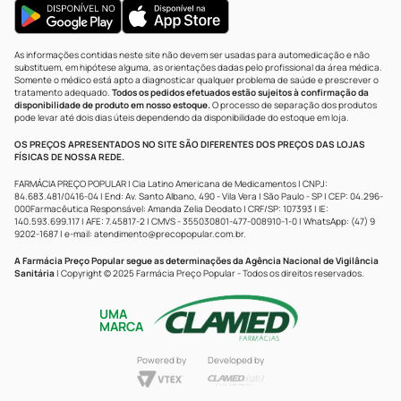
As informações contidas neste site não devem ser usadas para automedicação e não
substituem, em hipótese alguma, as orientações dadas pelo profissional da área médica.
Somente o médico está apto a diagnosticar qualquer problema de saúde e prescrever o
tratamento adequado.
Todos os pedidos efetuados estão sujeitos à confirmação da
disponibilidade de produto em nosso estoque.
O processo de separação dos produtos
pode levar até dois dias úteis dependendo da disponibilidade do estoque em loja.
OS PREÇOS APRESENTADOS NO SITE SÃO DIFERENTES DOS PREÇOS DAS LOJAS
FÍSICAS DE NOSSA REDE.
FARMÁCIA PREÇO POPULAR | Cia Latino Americana de Medicamentos | CNPJ:
84.683.481/0416-04 | End: Av. Santo Albano, 490 - Vila Vera | São Paulo - SP | CEP: 04.296-
000Farmacêutica Responsável: Amanda Zelia Deodato | CRF/SP: 107393 | IE:
140.593.699.117 | AFE: 7.45817-2 | CMVS - 355030801-477-008910-1-0 | WhatsApp: (47) 9
9202-1687 | e-mail:
atendimento@precopopular.com.br
.
A Farmácia Preço Popular segue as determinações da Agência Nacional de Vigilância
Sanitária
| Copyright © 2025 Farmácia Preço Popular - Todos os direitos reservados.
UMA
MARCA
Powered by
Developed by