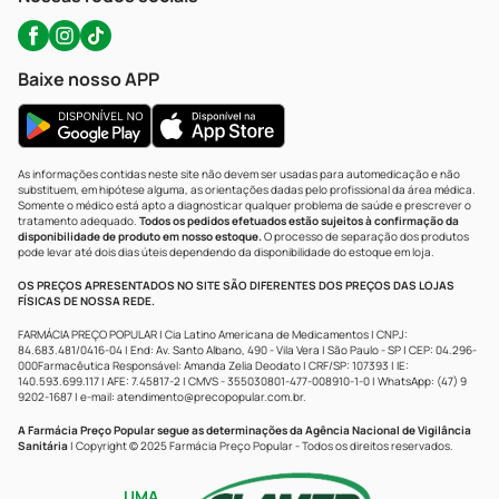
Baixe nosso APP
As informações contidas neste site não devem ser usadas para automedicação e não
substituem, em hipótese alguma, as orientações dadas pelo profissional da área médica.
Somente o médico está apto a diagnosticar qualquer problema de saúde e prescrever o
tratamento adequado.
Todos os pedidos efetuados estão sujeitos à confirmação da
disponibilidade de produto em nosso estoque.
O processo de separação dos produtos
pode levar até dois dias úteis dependendo da disponibilidade do estoque em loja.
OS PREÇOS APRESENTADOS NO SITE SÃO DIFERENTES DOS PREÇOS DAS LOJAS
FÍSICAS DE NOSSA REDE.
FARMÁCIA PREÇO POPULAR | Cia Latino Americana de Medicamentos | CNPJ:
84.683.481/0416-04 | End: Av. Santo Albano, 490 - Vila Vera | São Paulo - SP | CEP: 04.296-
000Farmacêutica Responsável: Amanda Zelia Deodato | CRF/SP: 107393 | IE:
140.593.699.117 | AFE: 7.45817-2 | CMVS - 355030801-477-008910-1-0 | WhatsApp: (47) 9
9202-1687 | e-mail:
atendimento@precopopular.com.br
.
A Farmácia Preço Popular segue as determinações da Agência Nacional de Vigilância
Sanitária
| Copyright © 2025 Farmácia Preço Popular - Todos os direitos reservados.
UMA