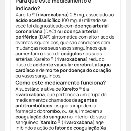
Para que este medicamento é
indicado?
Xarelto ® (
rivaroxabana
) 2,5 mg, associado ao
ácido acetilsalicílico
100 mg, é utilizado se
você foi diagnosticado com
doença arterial
coronariana
(DAC) ou
doença arterial
periférica
(DAP) sintomática com alto risco de
eventos isquêmicos, que são condições com
mudanças nos seus vasos sanguíneos que
aumentam o risco de
coágulos
nas suas
artérias. Xarelto ® (
rivaroxabana
) reduz o
risco de
acidente vascular cerebral
,
ataque
cardíaco
e de
morte por doença do coração
ou vasos sanguíneos.
Como este medicamento funciona?
A substância ativa de
Xarelto
® é a
rivaroxabana
, que pertence a um grupo de
medicamentos chamados de
agentes
antitrombóticos
, os quais impedem a
formação do
trombo
, ou seja, impedem a
coagulação do sangue
no interior do vaso
sanguíneo.
Xarelto
® (
rivaroxabana
) age
inibindo a ação do
fator de coagulação Xa