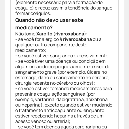
(elemento necessário para a formação do
coágulo) e reduz assim a tendência do sangue
formar coágulos.
Quando não devo usar este
medicamento?
Não tome
Xarelto
(
rivaroxabana
):
- se você for alérgico à
rivaroxabana
ou a
qualquer outro componente deste
medicamento;
- se você estiver sangrando excessivamente;
- se você tiver uma doença ou condição em
algum órgão do corpo que aumente o risco de
sangramento grave (por exemplo, úlcera no
estômago, dano ou sangramento no cérebro,
cirurgia recente no cérebro ou olhos);
- se você estiver tomando medicamentos para
prevenir a coagulação sanguínea (por
exemplo, varfarina, dabigratrana, apixabana
ou heparina), exceto quando estiver mudando
o tratamento anticoagulante ou enquanto
estiver recebendo heparina através de um
acesso venoso ou arterial;
- se você tem doença aguda coronariana ou