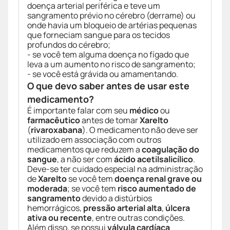
doença arterial periférica e teve um
sangramento prévio no cérebro (derrame) ou
onde havia um bloqueio de artérias pequenas
que forneciam sangue para os tecidos
profundos do cérebro;
- se você tem alguma doença no fígado que
leva a um aumento no risco de sangramento;
- se você está grávida ou amamentando.
O que devo saber antes de usar este
medicamento?
É importante falar com seu
médico
ou
farmacêutico
antes de tomar
Xarelto
(
rivaroxabana
). O medicamento não deve ser
utilizado em associação com outros
medicamentos que reduzem a
coagulação do
sangue
, a não ser com
ácido acetilsalicílico
.
Deve-se ter cuidado especial na administração
de
Xarelto
se você tem
doença renal grave ou
moderada
; se você tem
risco aumentado de
sangramento
devido a distúrbios
hemorrágicos,
pressão arterial alta
,
úlcera
ativa ou recente
, entre outras condições.
Além disso, se possui
válvula cardíaca