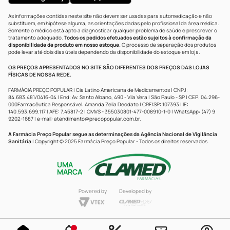
As informações contidas neste site não devem ser usadas para automedicação e não
substituem, em hipótese alguma, as orientações dadas pelo profissional da área médica.
Somente o médico está apto a diagnosticar qualquer problema de saúde e prescrever o
tratamento adequado.
Todos os pedidos efetuados estão sujeitos à confirmação da
disponibilidade de produto em nosso estoque.
O processo de separação dos produtos
pode levar até dois dias úteis dependendo da disponibilidade do estoque em loja.
OS PREÇOS APRESENTADOS NO SITE SÃO DIFERENTES DOS PREÇOS DAS LOJAS
FÍSICAS DE NOSSA REDE.
FARMÁCIA PREÇO POPULAR | Cia Latino Americana de Medicamentos | CNPJ:
84.683.481/0416-04 | End: Av. Santo Albano, 490 - Vila Vera | São Paulo - SP | CEP: 04.296-
000Farmacêutica Responsável: Amanda Zelia Deodato | CRF/SP: 107393 | IE:
140.593.699.117 | AFE: 7.45817-2 | CMVS - 355030801-477-008910-1-0 | WhatsApp: (47) 9
9202-1687 | e-mail:
atendimento@precopopular.com.br
.
A Farmácia Preço Popular segue as determinações da Agência Nacional de Vigilância
Sanitária
| Copyright © 2025 Farmácia Preço Popular - Todos os direitos reservados.
UMA
MARCA
Powered by
Developed by