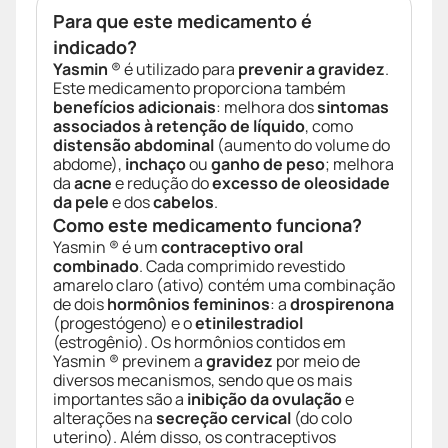
Para que este medicamento é
indicado?
Yasmin
® é utilizado para
prevenir a gravidez
.
Este medicamento proporciona também
benefícios adicionais
: melhora dos
sintomas
associados à retenção de líquido
, como
distensão abdominal
(aumento do volume do
abdome),
inchaço
ou
ganho de peso
; melhora
da
acne
e redução do
excesso de oleosidade
da pele
e dos
cabelos
.
Como este medicamento funciona?
Yasmin ® é um
contraceptivo oral
combinado
. Cada comprimido revestido
amarelo claro (ativo) contém uma combinação
de dois
hormônios femininos
: a
drospirenona
(progestógeno) e o
etinilestradiol
(estrogênio). Os hormônios contidos em
Yasmin ® previnem a
gravidez
por meio de
diversos mecanismos, sendo que os mais
importantes são a
inibição da ovulação
e
alterações na
secreção cervical
(do colo
uterino). Além disso, os contraceptivos