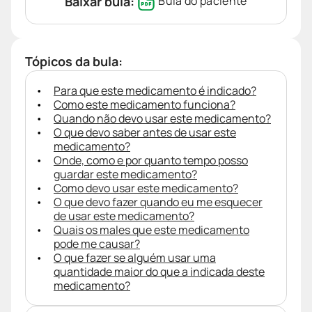
Baixar bula:
Bula do paciente
Tópicos da bula:
Para que este medicamento é indicado?
Como este medicamento funciona?
Quando não devo usar este medicamento?
O que devo saber antes de usar este
medicamento?
Onde, como e por quanto tempo posso
guardar este medicamento?
Como devo usar este medicamento?
O que devo fazer quando eu me esquecer
de usar este medicamento?
Quais os males que este medicamento
pode me causar?
O que fazer se alguém usar uma
quantidade maior do que a indicada deste
medicamento?