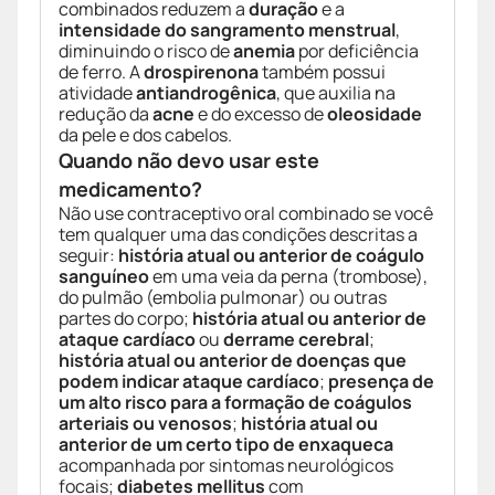
combinados reduzem a
duração
e a
intensidade do sangramento menstrual
,
diminuindo o risco de
anemia
por deficiência
de ferro. A
drospirenona
também possui
atividade
antiandrogênica
, que auxilia na
redução da
acne
e do excesso de
oleosidade
da pele e dos cabelos.
Quando não devo usar este
medicamento?
Não use contraceptivo oral combinado se você
tem qualquer uma das condições descritas a
seguir:
história atual ou anterior de coágulo
sanguíneo
em uma veia da perna (trombose),
do pulmão (embolia pulmonar) ou outras
partes do corpo;
história atual ou anterior de
ataque cardíaco
ou
derrame cerebral
;
história atual ou anterior de doenças que
podem indicar ataque cardíaco
;
presença de
um alto risco para a formação de coágulos
arteriais ou venosos
;
história atual ou
anterior de um certo tipo de enxaqueca
acompanhada por sintomas neurológicos
focais;
diabetes mellitus
com