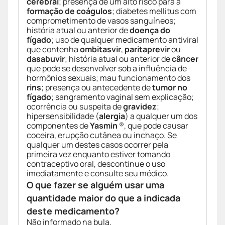
cerebral
; presença de um alto risco para a
formação de coágulos
; diabetes mellitus com
comprometimento de vasos sanguíneos;
história atual ou anterior de
doença do
fígado
; uso de qualquer medicamento antiviral
que contenha
ombitasvir
,
paritaprevir
ou
dasabuvir
; história atual ou anterior de
câncer
que pode se desenvolver sob a influência de
hormônios sexuais; mau funcionamento dos
rins
; presença ou antecedente de
tumor no
fígado
; sangramento vaginal sem explicação;
ocorrência ou suspeita de
gravidez
;
hipersensibilidade (
alergia
) a qualquer um dos
componentes de
Yasmin
®, que pode causar
coceira, erupção cutânea ou inchaço. Se
qualquer um destes casos ocorrer pela
primeira vez enquanto estiver tomando
contraceptivo oral, descontinue o uso
imediatamente e consulte seu médico.
O que fazer se alguém usar uma
quantidade maior do que a indicada
deste medicamento?
Não informado na bula.