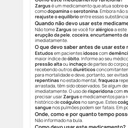
Zargus
é um medicamento que atua sobre
c
como
dopamina
e
serotonina
. Embora não 
reajuste o equilíbrio
entre essas substância
Quando não devo usar este medicam
Não tome
Zargus
se você for
alérgico
a este
erupção da pele
,
coceira
,
encurtamento da
imediatamente.
O que devo saber antes de usar est
Estudos
em pacientes
idosos
com
demênci
maior índice de
óbito
. Informe ao seu médic
pressão alta
ou
inchaço
de partes do corpo 
recebendo outros
diuréticos
concomitante
para mortalidade e deve, portanto, ser evi
repentinas
no estado mental,
fraqueza
repe
arrastada, têm sido observados. Se algum d
imediatamente. O uso de
risperidona
com
m
precisar usar
Zargus
e medicamentos para re
histórico de
coágulos
no sangue. Estes
coág
sangue
nos pulmões podem ser fatais. Em
Onde, como e por quanto tempo poss
Não informado na bula.
Como devo usar este medicamento?