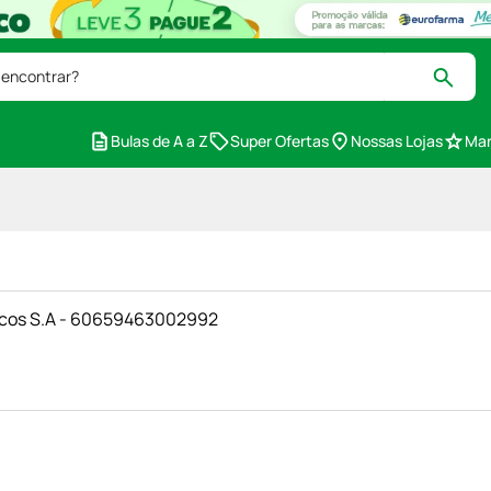
 encontrar?
Bulas de A a Z
Super Ofertas
Nossas Lojas
Mar
icos S.A - 60659463002992