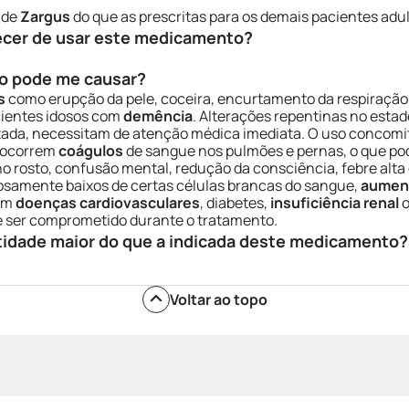
 de
Zargus
do que as prescritas para os demais pacientes adul
ecer de usar este medicamento?
o pode me causar?
s
como erupção da pele, coceira, encurtamento da respiração
ientes idosos com
demência
. Alterações repentinas no estad
astada, necessitam de atenção médica imediata. O uso conco
, ocorrem
coágulos
de sangue nos pulmões e pernas, o que po
o rosto, confusão mental, redução da consciência, febre alt
samente baixos de certas células brancas do sangue,
aument
com
doenças cardiovasculares
, diabetes,
insuficiência renal
de ser comprometido durante o tratamento.
tidade maior do que a indicada deste medicamento?
Voltar ao topo