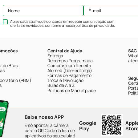
Ao se cadastrar você concorda em receber comunicação com
ofertas e novidades, conforme a nossa
política de privacidade
.
romoções
Central de Ajuda
SAC 
Entrega
What
Recompra Programada
aten
 do Brasil
Compras com Receita
tas
Alomed (tele-entrega)
Formas de Pagamento
Seg
boratório (PBM)
Troca e Devolução
Cert
s
Bulas de A a Z
Porta
Políticas de Marketplace
Polít
Baixe nosso APP
Google
Appl
É só apontar a câmera
Play
Stor
para o QR Code da loja de
aplicativos do seu celular!