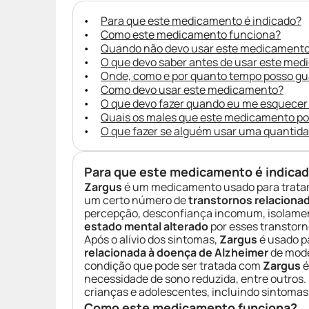
Para que este medicamento é indicado?
Como este medicamento funciona?
Quando não devo usar este medicament
O que devo saber antes de usar este me
Onde, como e por quanto tempo posso g
Como devo usar este medicamento?
O que devo fazer quando eu me esquecer
Quais os males que este medicamento p
O que fazer se alguém usar uma quantid
Para que este medicamento é indica
Zargus
é um medicamento usado para trata
um certo número de
transtornos relacion
percepção, desconfiança incomum, isolament
estado mental alterado
por esses transtorn
Após o alívio dos sintomas,
Zargus
é usado pa
relacionada à doença de Alzheimer
de mode
condição que pode ser tratada com
Zargus
é
necessidade de sono reduzida, entre outros. 
crianças e adolescentes, incluindo sintoma
Como este medicamento funciona?