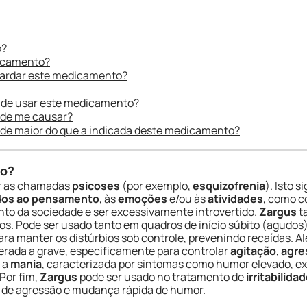
o?
dicamento?
uardar este medicamento?
 de usar este medicamento?
ode me causar?
ade maior do que a indicada deste medicamento?
do?
r as chamadas
psicoses
(por exemplo,
esquizofrenia
). Isto 
ados ao pensamento
, às
emoções
e/ou às
atividades
, como c
o da sociedade e ser excessivamente introvertido.
Zargus
t
os. Pode ser usado tanto em quadros de início súbito (agudos
ra manter os distúrbios sob controle, prevenindo recaídas. A
rada a grave, especificamente para controlar
agitação
,
agre
 a
mania
, caracterizada por sintomas como humor elevado, ex
Por fim,
Zargus
pode ser usado no tratamento de
irritabilid
s de agressão e mudança rápida de humor.