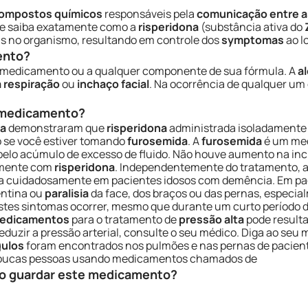
ompostos químicos
responsáveis pela
comunicação entre a
se saiba exatamente como a
risperidona
(substância ativa do
s no organismo, resultando em controle dos
symptomas
ao l
ento?
 medicamento ou a qualquer componente de sua fórmula. A
al
 respiração
ou
inchaço facial
. Na ocorrência de qualquer um
e medicamento?
a
demonstraram que
risperidona
administrada isoladament
o se você estiver tomando
furosemida
. A
furosemida
é um med
pelo acúmulo de excesso de fluido. Não houve aumento na inc
mente com
risperidona
. Independentemente do tratamento, 
tada cuidadosamente em pacientes idosos com demência. Em p
ntina ou
paralisia
da face, dos braços ou das pernas, especial
estes sintomas ocorrer, mesmo que durante um curto período 
edicamentos
para o tratamento de
pressão alta
pode result
duzir a pressão arterial, consulte o seu médico. Diga ao seu
ulos
foram encontrados nos pulmões e nas pernas de pacient
 poucas pessoas usando medicamentos chamados de
o guardar este medicamento?