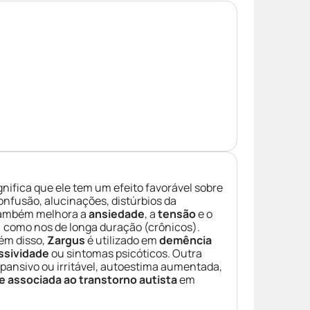
significa que ele tem um efeito favorável sobre
onfusão, alucinações, distúrbios da
ambém melhora a
ansiedade
, a
tensão
e o
) como nos de longa duração (crônicos).
lém disso,
Zargus
é utilizado em
demência
ssividade
ou sintomas psicóticos. Outra
pansivo ou irritável, autoestima aumentada,
ade associada ao transtorno autista
em