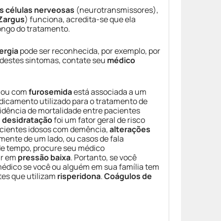
s células nerveosas
(neurotransmissores),
Zargus
) funciona, acredita-se que ela
ongo do tratamento.
ergia
pode ser reconhecida, por exemplo, por
 destes sintomas, contate seu
médico
e ou com
furosemida
está associada a um
icamento utilizado para o tratamento de
idência de mortalidade entre pacientes
a
desidratação
foi um fator geral de risco
acientes idosos com demência,
alterações
mente de um lado, ou casos de fala
de tempo, procure seu médico
ar em
pressão baixa
. Portanto, se você
 médico se você ou alguém em sua família tem
es que utilizam
risperidona
.
Coágulos de