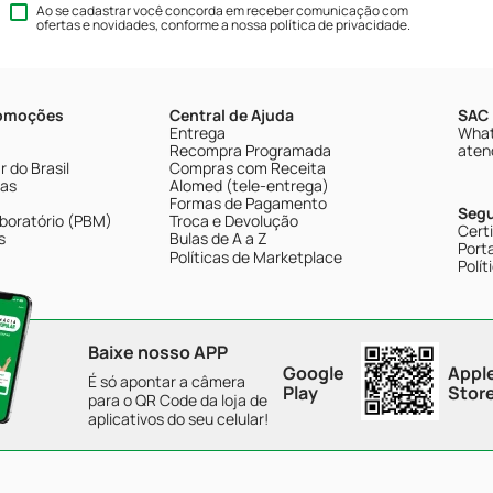
Ao se cadastrar você concorda em receber comunicação com
ofertas e novidades, conforme a nossa
política de privacidade
.
romoções
Central de Ajuda
SAC 
Entrega
What
Recompra Programada
aten
 do Brasil
Compras com Receita
tas
Alomed (tele-entrega)
Formas de Pagamento
Seg
boratório (PBM)
Troca e Devolução
Cert
s
Bulas de A a Z
Porta
Políticas de Marketplace
Polít
Baixe nosso APP
Google
Appl
É só apontar a câmera
Play
Stor
para o QR Code da loja de
aplicativos do seu celular!