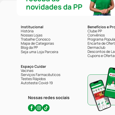
novidades da PP
Institucional
Benefícios e P
História
Clube PP
Nossas Lojas
Convênios
Trabalhe Conosco
Programa Popular
Mapa de Categorias
Encarte de Ofer
Blog da PP
Dermaclub
Descontos de La
Seja uma Loja Parceira
Cupons e Oferta
Espaço Cuidar
Vacinas
Serviços Farmacêuticos
Testes Rápidos
Autoteste Covid-19
Nossas redes sociais