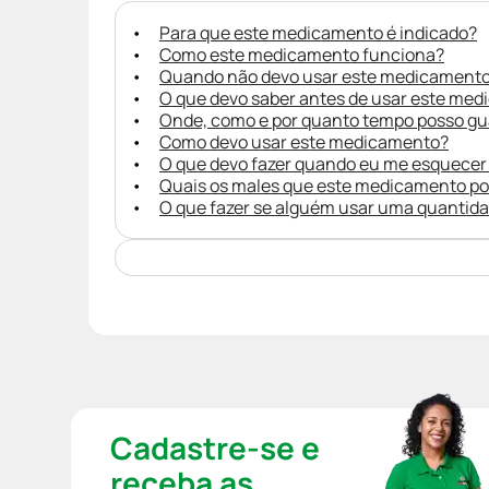
Para que este medicamento é indicado?
Como este medicamento funciona?
Quando não devo usar este medicament
O que devo saber antes de usar este me
Onde, como e por quanto tempo posso g
Como devo usar este medicamento?
O que devo fazer quando eu me esquecer
Quais os males que este medicamento p
O que fazer se alguém usar uma quantid
Cadastre-se e
receba as