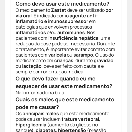
Como devo usar este medicamento?
O medicamento
Zastat
deve ser utilizado
por
via oral
. É indicado como
agente anti-
inflamatório e imunossupressor
em
patologias que envolvem processos
inflamatórios
e/ou
autoimunes
. Nos
pacientes com
insuficiência hepática
, uma
redução da dose pode ser necessária. Durante
o tratamento, é importante evitar contato com
pacientes com
varicela
ou
sarampo
. O uso do
medicamento em
crianças
, durante
gravidão
ou
lactação
, deve ser feito com cautela e
sempre com orientação médica.
O que devo fazer quando eu me
esquecer de usar este medicamento?
Não informado na bula.
Quais os males que este medicamento
pode me causar?
Os
principais males
que este medicamento
pode causar incluem
fratura vertebral
,
hiperglicemia
(aumento da glicose no
sangue),
diabetes
,
hipertensão
(pressão