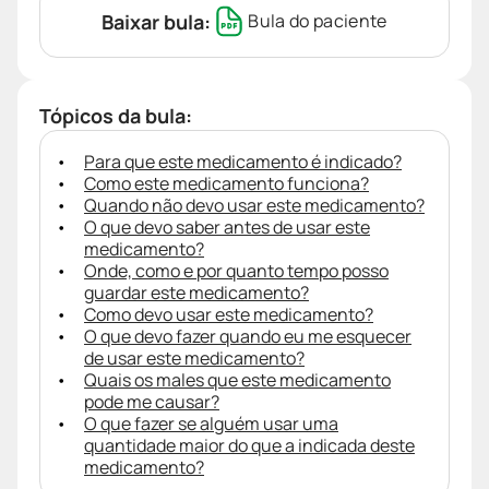
Baixar bula:
Bula do paciente
Tópicos da bula:
Para que este medicamento é indicado?
Como este medicamento funciona?
Quando não devo usar este medicamento?
O que devo saber antes de usar este
medicamento?
Onde, como e por quanto tempo posso
guardar este medicamento?
Como devo usar este medicamento?
O que devo fazer quando eu me esquecer
de usar este medicamento?
Quais os males que este medicamento
pode me causar?
O que fazer se alguém usar uma
quantidade maior do que a indicada deste
medicamento?