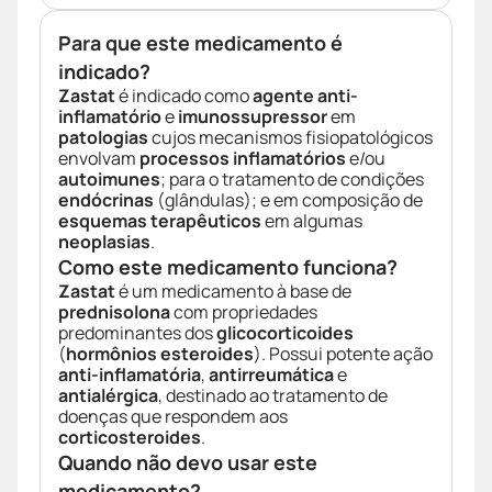
Para que este medicamento é
indicado?
Zastat
é indicado como
agente anti-
inflamatório
e
imunossupressor
em
patologias
cujos mecanismos fisiopatológicos
envolvam
processos inflamatórios
e/ou
autoimunes
; para o tratamento de condições
endócrinas
(glândulas); e em composição de
esquemas terapêuticos
em algumas
neoplasias
.
Como este medicamento funciona?
Zastat
é um medicamento à base de
prednisolona
com propriedades
predominantes dos
glicocorticoides
(
hormônios esteroides
). Possui potente ação
anti-inflamatória
,
antirreumática
e
antialérgica
, destinado ao tratamento de
doenças que respondem aos
corticosteroides
.
Quando não devo usar este
medicamento?