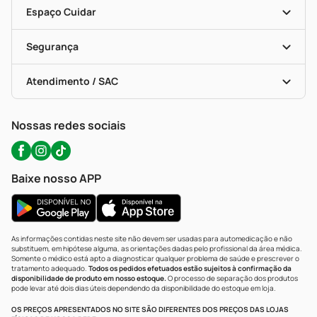
Dermaclub
Recompra Programada
Espaço Cuidar
Descontos De Laboratório (PBM)
Compras Com Receita
Cupons E Ofertas
Alomed (tele-Entrega)
Vacinas
Formas De Pagamento
Serviços Farmacêuticos
Segurança
Troca E Devolução
Testes Rápidos
Bulas De A A Z
Autoteste Covid-19
Certificado De Segurança
Políticas De Marketplace
Portal Da Privacidade
Atendimento / SAC
Política De Privacidade
WhatsApp (47) 9202-1687
Atendimento@precopopular.com.br
Nossas redes sociais
Baixe nosso APP
As informações contidas neste site não devem ser usadas para automedicação e não
substituem, em hipótese alguma, as orientações dadas pelo profissional da área médica.
Somente o médico está apto a diagnosticar qualquer problema de saúde e prescrever o
tratamento adequado.
Todos os pedidos efetuados estão sujeitos à confirmação da
disponibilidade de produto em nosso estoque.
O processo de separação dos produtos
pode levar até dois dias úteis dependendo da disponibilidade do estoque em loja.
OS PREÇOS APRESENTADOS NO SITE SÃO DIFERENTES DOS PREÇOS DAS LOJAS