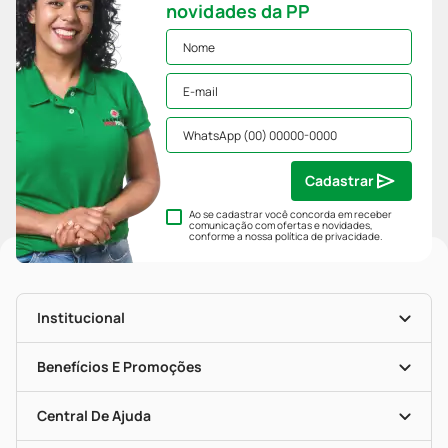
novidades da PP
Cadastrar
Ao se cadastrar você concorda em receber
comunicação com ofertas e novidades,
conforme a nossa
política de privacidade
.
Institucional
História
Nossas Lojas
Benefícios E Promoções
Trabalhe Conosco
Mapa De Categorias
Clube PP
Blog Da PP
Convênios
Central De Ajuda
Seja Uma Loja Parceira
Programa Popular Do Brasil
Encarte De Ofertas
Entrega