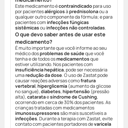
Este medicamento é
contraindicado
para uso
por pacientes
alérgicos
à
prednisolona
ou a
qualquer outro componente da fórmula; e para
pacientes com
infecções fúngicas
sistêmicas
ou
infecções não controladas
.
O que devo saber antes de usar este
medicamento?
É muito importante que você informe ao seu
médico dos
problemas de saúde
que você
tenha e de todos os
medicamentos
que
estiver utilizando. Nos pacientes com
insuficiência hepática
, pode ser necessária
uma
redução da dose
. O uso de Zastat pode
causar reações adversas como
fratura
vertebral
,
hiperglicemia
(aumento da glicose
no sangue),
diabetes
,
hipertensão
(pressão
alta),
catarata
e
síndrome de Cushing
,
ocorrendo em cerca de 30% dos pacientes. As
crianças tratadas com medicamentos
imunossupressores
são mais suscetíveis a
infecções
. Durante a terapia com Zastat, evite
contato com pacientes portadores de
varicela