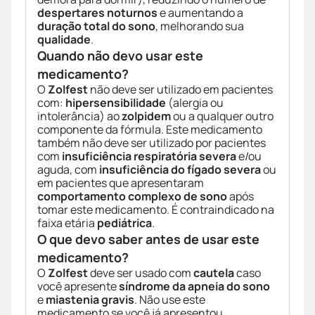
despertares noturnos
e aumentando a
duração total do sono
, melhorando sua
qualidade
.
Quando não devo usar este
medicamento?
O
Zolfest
não deve ser utilizado em pacientes
com:
hipersensibilidade
(alergia ou
intolerância) ao
zolpidem
ou a qualquer outro
componente da fórmula. Este medicamento
também não deve ser utilizado por pacientes
com
insuficiência respiratória severa
e/ou
aguda, com
insuficiência do fígado severa
ou
em pacientes que apresentaram
comportamento complexo de sono
após
tomar este medicamento. É contraindicado na
faixa etária
pediátrica
.
O que devo saber antes de usar este
medicamento?
O
Zolfest
deve ser usado com
cautela
caso
você apresente
síndrome da apneia do sono
e
miastenia gravis
. Não use este
medicamento se você já apresentou