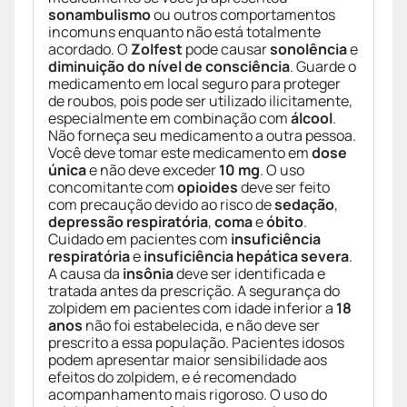
sonambulismo
ou outros comportamentos
incomuns enquanto não está totalmente
acordado. O
Zolfest
pode causar
sonolência
e
diminuição do nível de consciência
. Guarde o
medicamento em local seguro para proteger
de roubos, pois pode ser utilizado ilicitamente,
especialmente em combinação com
álcool
.
Não forneça seu medicamento a outra pessoa.
Você deve tomar este medicamento em
dose
única
e não deve exceder
10 mg
. O uso
concomitante com
opioides
deve ser feito
com precaução devido ao risco de
sedação
,
depressão respiratória
,
coma
e
óbito
.
Cuidado em pacientes com
insuficiência
respiratória
e
insuficiência hepática severa
.
A causa da
insônia
deve ser identificada e
tratada antes da prescrição. A segurança do
zolpidem em pacientes com idade inferior a
18
anos
não foi estabelecida, e não deve ser
prescrito a essa população. Pacientes idosos
podem apresentar maior sensibilidade aos
efeitos do zolpidem, e é recomendado
acompanhamento mais rigoroso. O uso do