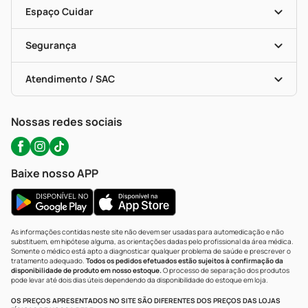
Dermaclub
Recompra Programada
Espaço Cuidar
Descontos De Laboratório (PBM)
Compras Com Receita
Cupons E Ofertas
Alomed (tele-Entrega)
Vacinas
Formas De Pagamento
Serviços Farmacêuticos
Segurança
Troca E Devolução
Testes Rápidos
Bulas De A A Z
Autoteste Covid-19
Certificado De Segurança
Políticas De Marketplace
Portal Da Privacidade
Atendimento / SAC
Política De Privacidade
WhatsApp (47) 9202-1687
Atendimento@precopopular.com.br
Nossas redes sociais
Baixe nosso APP
As informações contidas neste site não devem ser usadas para automedicação e não
substituem, em hipótese alguma, as orientações dadas pelo profissional da área médica.
Somente o médico está apto a diagnosticar qualquer problema de saúde e prescrever o
tratamento adequado.
Todos os pedidos efetuados estão sujeitos à confirmação da
disponibilidade de produto em nosso estoque.
O processo de separação dos produtos
pode levar até dois dias úteis dependendo da disponibilidade do estoque em loja.
OS PREÇOS APRESENTADOS NO SITE SÃO DIFERENTES DOS PREÇOS DAS LOJAS