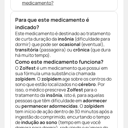
medicamento?
Para que este medicamento é
indicado?
Este medicamento é destinado ao tratamento
de curta duração da
insônia
(dificuldade para
dormir) que pode ser
ocasional
(eventual),
transitória
(passageira) ou
crônica
(que dura
há muito tempo).
Como este medicamento funciona?
O
Zolfest
é um medicamento que possui em
sua fórmula uma substância chamada
zolpidem
. O
zolpidem
age sobre os centros do
sono que estão localizados no
cérebro
. Por
isso, o médico prescreve
Zolfest
para o
tratamento da
insônia
, isto é, para aquelas
pessoas que têm dificuldade em
adormecer
ou
permanecer adormecidas
. O
zolpidem
tem início de ação dentro de 30 minutos após a
ingestão do comprimido, encurtando o tempo
de
indução ao sono
(tempo em que você
demora para dormir), reduzindo o número de