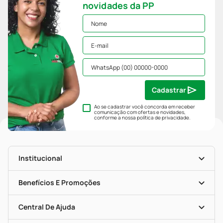
novidades da PP
Cadastrar
Ao se cadastrar você concorda em receber
comunicação com ofertas e novidades,
conforme a nossa
política de privacidade
.
Institucional
História
Nossas Lojas
Benefícios E Promoções
Trabalhe Conosco
Mapa De Categorias
Clube PP
Blog Da PP
Convênios
Central De Ajuda
Seja Uma Loja Parceira
Programa Popular Do Brasil
Encarte De Ofertas
Entrega