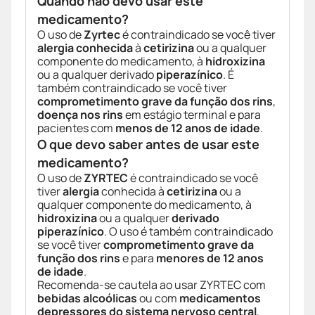
Quando não devo usar este
medicamento?
O uso de
Zyrtec
é contraindicado se você tiver
alergia conhecida
à
cetirizina
ou a qualquer
componente do medicamento, à
hidroxizina
ou a qualquer derivado
piperazínico
. É
também contraindicado se você tiver
comprometimento grave da função dos rins
,
doença nos rins
em estágio terminal e para
pacientes com
menos de 12 anos de idade
.
O que devo saber antes de usar este
medicamento?
O uso de
ZYRTEC
é contraindicado se você
tiver
alergia
conhecida à
cetirizina
ou a
qualquer componente do medicamento, à
hidroxizina
ou a qualquer
derivado
piperazínico
. O uso é também contraindicado
se você tiver
comprometimento grave da
função dos rins
e para
menores de 12 anos
de idade
.
Recomenda-se cautela ao usar ZYRTEC com
bebidas alcoólicas
ou com
medicamentos
depressores do sistema nervoso central
,