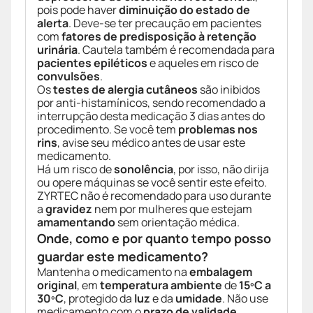
pois pode haver
diminuição do estado de
alerta
. Deve-se ter precaução em pacientes
com
fatores de predisposição à retenção
urinária
. Cautela também é recomendada para
pacientes epiléticos
e aqueles em risco de
convulsões
.
Os
testes de alergia cutâneos
são inibidos
por anti-histamínicos, sendo recomendado a
interrupção desta medicação 3 dias antes do
procedimento. Se você tem
problemas nos
rins
, avise seu médico antes de usar este
medicamento.
Há um risco de
sonolência
, por isso, não dirija
ou opere máquinas se você sentir este efeito.
ZYRTEC não é recomendado para uso durante
a
gravidez
nem por mulheres que estejam
amamentando
sem orientação médica.
Onde, como e por quanto tempo posso
guardar este medicamento?
Mantenha o medicamento na
embalagem
original
, em
temperatura ambiente
de
15ºC a
30ºC
, protegido da
luz
e da
umidade
. Não use
medicamento com o
prazo de validade