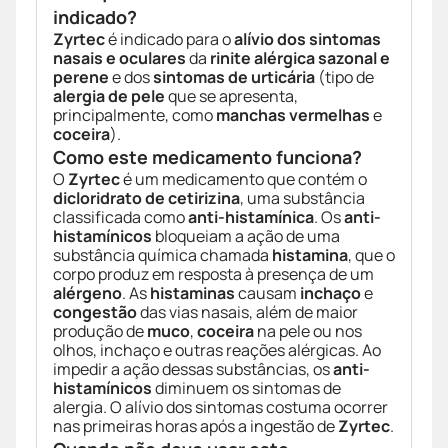
indicado?
Zyrtec
é indicado para o
alívio dos sintomas
nasais e oculares
da
rinite alérgica sazonal e
perene
e dos
sintomas de urticária
(tipo de
alergia de pele
que se apresenta,
principalmente, como
manchas vermelhas
e
coceira
).
Como este medicamento funciona?
O
Zyrtec
é um medicamento que contém o
dicloridrato de cetirizina
, uma substância
classificada como
anti-histamínica
. Os
anti-
histamínicos
bloqueiam a ação de uma
substância química chamada
histamina
, que o
corpo produz em resposta à presença de um
alérgeno
. As
histaminas
causam
inchaço
e
congestão
das vias nasais, além de maior
produção de
muco
,
coceira
na pele ou nos
olhos, inchaço e outras reações alérgicas. Ao
impedir a ação dessas substâncias, os
anti-
histamínicos
diminuem os sintomas de
alergia. O alívio dos sintomas costuma ocorrer
nas primeiras horas após a ingestão de
Zyrtec
.