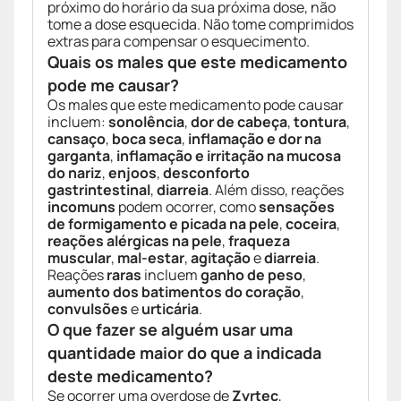
próximo do horário da sua próxima dose, não
tome a dose esquecida. Não tome comprimidos
extras para compensar o esquecimento.
Quais os males que este medicamento
pode me causar?
Os males que este medicamento pode causar
incluem:
sonolência
,
dor de cabeça
,
tontura
,
cansaço
,
boca seca
,
inflamação e dor na
garganta
,
inflamação e irritação na mucosa
do nariz
,
enjoos
,
desconforto
gastrintestinal
,
diarreia
. Além disso, reações
incomuns
podem ocorrer, como
sensações
de formigamento e picada na pele
,
coceira
,
reações alérgicas na pele
,
fraqueza
muscular
,
mal-estar
,
agitação
e
diarreia
.
Reações
raras
incluem
ganho de peso
,
aumento dos batimentos do coração
,
convulsões
e
urticária
.
O que fazer se alguém usar uma
quantidade maior do que a indicada
deste medicamento?
Se ocorrer uma overdose de
Zyrtec
,