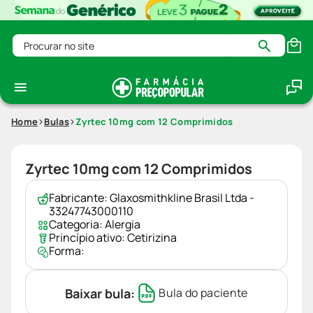
Procurar no site
Home
Bulas
Zyrtec 10mg com 12 Comprimidos
Zyrtec 10mg com 12 Comprimidos
Fabricante:
Glaxosmithkline Brasil Ltda -
33247743000110
Categoria:
Alergia
Princípio ativo:
Cetirizina
Forma:
Baixar bula:
Bula do paciente