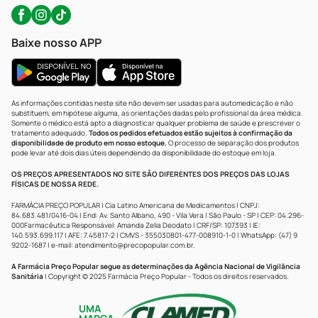
Baixe nosso APP
As informações contidas neste site não devem ser usadas para automedicação e não
substituem, em hipótese alguma, as orientações dadas pelo profissional da área médica.
Somente o médico está apto a diagnosticar qualquer problema de saúde e prescrever o
tratamento adequado.
Todos os pedidos efetuados estão sujeitos à confirmação da
disponibilidade de produto em nosso estoque.
O processo de separação dos produtos
pode levar até dois dias úteis dependendo da disponibilidade do estoque em loja.
OS PREÇOS APRESENTADOS NO SITE SÃO DIFERENTES DOS PREÇOS DAS LOJAS
FÍSICAS DE NOSSA REDE.
FARMÁCIA PREÇO POPULAR | Cia Latino Americana de Medicamentos | CNPJ:
84.683.481/0416-04 | End: Av. Santo Albano, 490 - Vila Vera | São Paulo - SP | CEP: 04.296-
000Farmacêutica Responsável: Amanda Zelia Deodato | CRF/SP: 107393 | IE:
140.593.699.117 | AFE: 7.45817-2 | CMVS - 355030801-477-008910-1-0 | WhatsApp: (47) 9
9202-1687 | e-mail:
atendimento@precopopular.com.br
.
A Farmácia Preço Popular segue as determinações da Agência Nacional de Vigilância
Sanitária
| Copyright © 2025 Farmácia Preço Popular - Todos os direitos reservados.
UMA