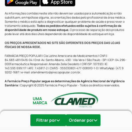
As informações contidas neste site não devem ser usadas para automedicação e não
substituem, em hipótese alguma, as orientações dadas pelo profissional da área médica.
Somente o médico está apto a diagnosticar qualquer problema de saúde e prescrever o
tratamento adequado.
Todos os pedidos efetuados estão sujeitos à confirmação da
disponibilidade de produto em nosso estoque.
O processo de separação dos produtos
pode levar até dois dias úteis dependendo da disponibilidade do estoque em loja.
OS PREÇOS APRESENTADOS NO SITE SÃO DIFERENTES DOS PREÇOS DAS LOJAS
FÍSICAS DE NOSSA REDE.
FARMÁCIA PREÇO POPULAR | Cia Latino Americana de Medicamentos | CNPJ:
84.683.481/0416-04 | End: Av. Santo Albano, 490 - Vila Vera | São Paulo - SP | CEP: 04.296-
000Farmacêutica Responsável: Amanda Zelia Deodato | CRF/SP: 107393 | IE:
140.593.699.117 | AFE: 7.45817-2 | CMVS - 355030801-477-008910-1-0 | WhatsApp: (47) 9
9202-1687 | e-mail:
atendimento@precopopular.com.br
.
A Farmácia Preço Popular segue as determinações da Agência Nacional de Vigilância
Sanitária
| Copyright © 2025 Farmácia Preço Popular - Todos os direitos reservados.
UMA
MARCA
Powered by
Developed by
Filtrar por
Ordenar por