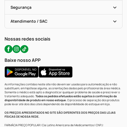
Cupons E Ofertas
Alomed (tele-Entrega)
Vacinas
Formas De Pagamento
Serviços Farmacêuticos
Segurança
Troca E Devolução
Testes Rápidos
Bulas De A A Z
Autoteste Covid-19
Certificado De Segurança
Políticas De Marketplace
Portal Da Privacidade
Atendimento / SAC
Política De Privacidade
WhatsApp (47) 9202-1687
Atendimento@precopopular.com.br
Nossas redes sociais
Baixe nosso APP
As informações contidas neste site não devem ser usadas para automedicação e não
substituem, em hipótese alguma, as orientações dadas pelo profissional da área médica.
Somente o médico está apto a diagnosticar qualquer problema de saúde e prescrever o
tratamento adequado.
Todos os pedidos efetuados estão sujeitos à confirmação da
disponibilidade de produto em nosso estoque.
O processo de separação dos produtos
pode levar até dois dias úteis dependendo da disponibilidade do estoque em loja.
OS PREÇOS APRESENTADOS NO SITE SÃO DIFERENTES DOS PREÇOS DAS LOJAS
FÍSICAS DE NOSSA REDE.
FARMÁCIA PREÇO POPULAR | Cia Latino Americana de Medicamentos | CNPJ: