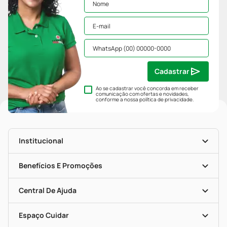
Cadastrar
Ao se cadastrar você concorda em receber
comunicação com ofertas e novidades,
conforme a nossa
política de privacidade
.
Institucional
História
Nossas Lojas
Benefícios E Promoções
Trabalhe Conosco
Mapa De Categorias
Clube PP
Blog Da PP
Convênios
Central De Ajuda
Seja Uma Loja Parceira
Programa Popular Do Brasil
Encarte De Ofertas
Entrega
Dermaclub
Recompra Programada
Espaço Cuidar
Descontos De Laboratório (PBM)
Compras Com Receita