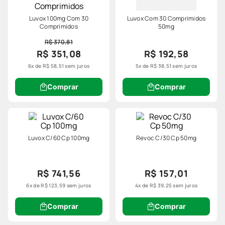
Luvox 100mg Com 30
Luvox Com 30 Comprimidos
Comprimidos
50mg
R$ 370,81
R$ 351,08
R$ 192,58
6
x de
R$
58
,
51
sem juros
5
x de
R$
38
,
51
sem juros
Comprar
Comprar
Luvox C/60 Cp 100mg
Revoc C/30 Cp 50mg
R$ 741,56
R$ 157,01
6
x de
R$
123
,
59
sem juros
4
x de
R$
39
,
25
sem juros
Comprar
Comprar