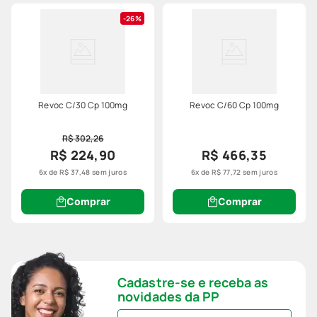
26%
Revoc C/30 Cp 100mg
Revoc C/60 Cp 100mg
R$ 302,26
R$ 224,90
R$ 466,35
6
x de
R$
37
,
48
sem juros
6
x de
R$
77
,
72
sem juros
Comprar
Comprar
Cadastre-se e receba as
novidades da PP