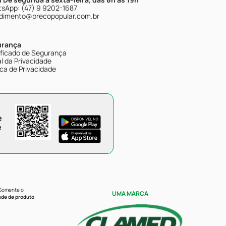
sApp: (47) 9 9202-1687
dimento@precopopular.com.br
urança
ificado de Segurança
l da Privacidade
ica de Privacidade
e
e
 Somente o
UMA MARCA
ade de produto