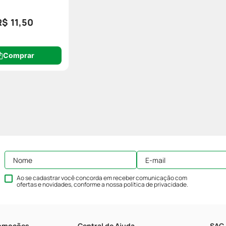
R$ 11,50
Comprar
Ao se cadastrar você concorda em receber comunicação com
ofertas e novidades, conforme a nossa
política de privacidade
.
romoções
Central de Ajuda
SAC 