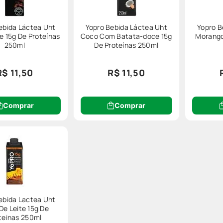
ebida Láctea Uht
Yopro Bebida Láctea Uht
Yopro B
e 15g De Proteínas
Coco Com Batata-doce 15g
Morango
250ml
De Proteínas 250ml
R$ 11,50
R$ 11,50
Comprar
Comprar
ebida Lactea Uht
De Leite 15g De
teinas 250ml