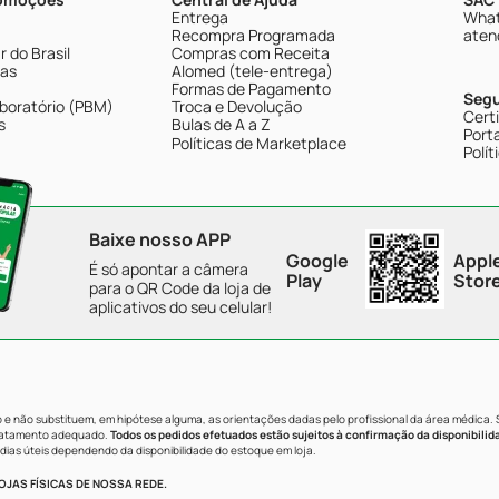
Entrega
What
Recompra Programada
aten
 do Brasil
Compras com Receita
tas
Alomed (tele-entrega)
Formas de Pagamento
Seg
boratório (PBM)
Troca e Devolução
Cert
s
Bulas de A a Z
Porta
Políticas de Marketplace
Polít
Baixe nosso APP
Google
Appl
É só apontar a câmera
Play
Stor
para o QR Code da loja de
aplicativos do seu celular!
e não substituem, em hipótese alguma, as orientações dadas pelo profissional da área médica.
tratamento adequado.
Todos os pedidos efetuados estão sujeitos à confirmação da disponibilid
dias úteis dependendo da disponibilidade do estoque em loja.
JAS FÍSICAS DE NOSSA REDE.