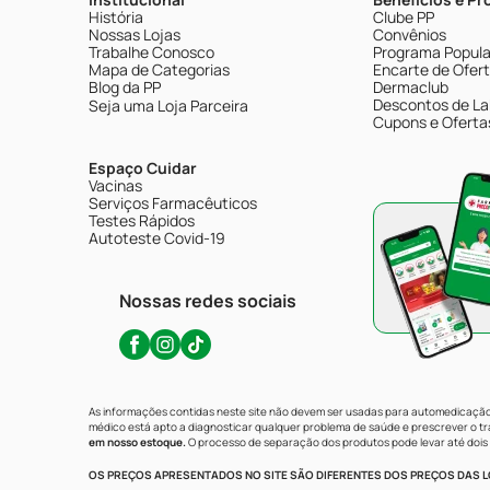
História
Clube PP
Nossas Lojas
Convênios
Trabalhe Conosco
Programa Popular
Mapa de Categorias
Encarte de Ofer
Blog da PP
Dermaclub
Descontos de La
Seja uma Loja Parceira
Cupons e Oferta
Espaço Cuidar
Vacinas
Serviços Farmacêuticos
Testes Rápidos
Autoteste Covid-19
Nossas redes sociais
As informações contidas neste site não devem ser usadas para automedicação 
médico está apto a diagnosticar qualquer problema de saúde e prescrever o 
em nosso estoque.
O processo de separação dos produtos pode levar até dois 
OS PREÇOS APRESENTADOS NO SITE SÃO DIFERENTES DOS PREÇOS DAS LO