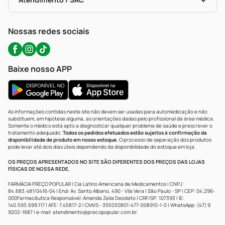
Política De Privacidade
WhatsApp (47) 9202-1687
Atendimento@precopopular.com.br
Nossas redes sociais
Baixe nosso APP
As informações contidas neste site não devem ser usadas para automedicação e não
substituem, em hipótese alguma, as orientações dadas pelo profissional da área médica.
Somente o médico está apto a diagnosticar qualquer problema de saúde e prescrever o
tratamento adequado.
Todos os pedidos efetuados estão sujeitos à confirmação da
disponibilidade de produto em nosso estoque.
O processo de separação dos produtos
pode levar até dois dias úteis dependendo da disponibilidade do estoque em loja.
OS PREÇOS APRESENTADOS NO SITE SÃO DIFERENTES DOS PREÇOS DAS LOJAS
FÍSICAS DE NOSSA REDE.
FARMÁCIA PREÇO POPULAR | Cia Latino Americana de Medicamentos | CNPJ:
84.683.481/0416-04 | End: Av. Santo Albano, 490 - Vila Vera | São Paulo - SP | CEP: 04.296-
000Farmacêutica Responsável: Amanda Zelia Deodato | CRF/SP: 107393 | IE:
140.593.699.117 | AFE: 7.45817-2 | CMVS - 355030801-477-008910-1-0 | WhatsApp: (47) 9
9202-1687 | e-mail:
atendimento@precopopular.com.br
.