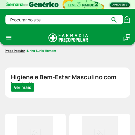
Procurar no site
Linha-Lunis-Homem
Higiene e Bem-Estar Masculino com
Lunis Homem
Ver mais