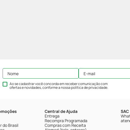
Ao se cadastrar você concorda em receber comunicação com
ofertas e novidades, conforme a nossa
política de privacidade
.
romoções
Central de Ajuda
SAC 
Entrega
What
Recompra Programada
aten
 do Brasil
Compras com Receita
tas
Alomed (tele-entrega)