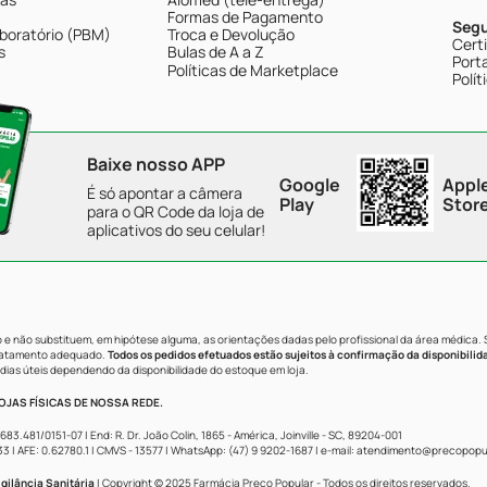
Formas de Pagamento
Seg
boratório (PBM)
Troca e Devolução
Cert
s
Bulas de A a Z
Porta
Políticas de Marketplace
Polít
Baixe nosso APP
Google
Appl
É só apontar a câmera
Play
Stor
para o QR Code da loja de
aplicativos do seu celular!
e não substituem, em hipótese alguma, as orientações dadas pelo profissional da área médica.
tratamento adequado.
Todos os pedidos efetuados estão sujeitos à confirmação da disponibilid
dias úteis dependendo da disponibilidade do estoque em loja.
JAS FÍSICAS DE NOSSA REDE.
481/0151-07 | End: R. Dr. João Colin, 1865 - América, Joinville - SC, 89204-001
AFE: 0.62780.1 | CMVS - 13577 | WhatsApp: (47) 9 9202-1687 | e-mail:
atendimento@precopopul
gilância Sanitária
| Copyright © 2025 Farmácia Preço Popular - Todos os direitos reservados.