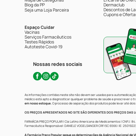
Blog da PP
Dermaclub
Descontos de La
Seja uma Loja Parceira
Cupons e Oferta
Espaço Cuidar
Vacinas
Serviços Farmacêuticos
Testes Rápidos
Autoteste Covid-19
Nossas redes sociais
As informações contidas neste site não devem ser usadas para automedicação 
médico está apto a diagnosticar qualquer problema de saúde e prescrever o 
em nosso estoque.
O processo de separação dos produtos pode levar até dois 
OS PREÇOS APRESENTADOS NO SITE SÃO DIFERENTES DOS PREÇOS DAS LO
FARMÁCIA PREÇO POPULAR | Cia Latino Americana de Medicamentos | CNPJ: 84.683.
Farmacêutica Responsável: DANIELE VOGELSANGER CRF/SC 6566 | IE: 250192233 | 
A Farmácia Preço Popular segue as determinações da Agência Nacional de Vi