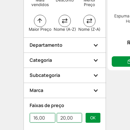
vendidos
Preço
Espuma 
H
Maior Preço
Nome (A-Z)
Nome (Z-A)
Departamento
Categoria
Higiene
Subcategoria
Higiene masculina
Marca
Banho
Espuma e Gel para Barbear
Faixas de preço
Lunis Homem