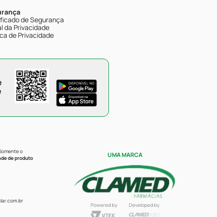
urança
ificado de Segurança
l da Privacidade
ica de Privacidade
e
e
 Somente o
UMA MARCA
ade de produto
ar.com.br
Powered by
Developed by