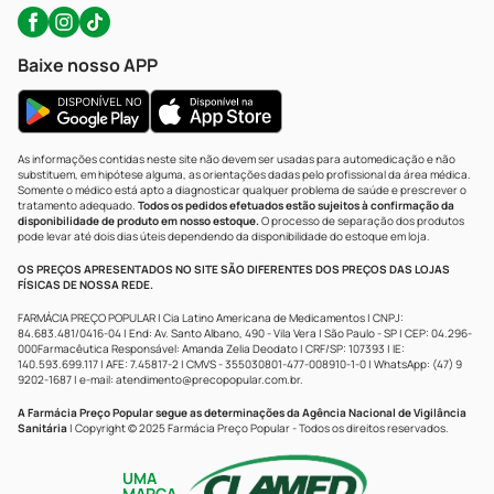
Baixe nosso APP
As informações contidas neste site não devem ser usadas para automedicação e não
substituem, em hipótese alguma, as orientações dadas pelo profissional da área médica.
Somente o médico está apto a diagnosticar qualquer problema de saúde e prescrever o
tratamento adequado.
Todos os pedidos efetuados estão sujeitos à confirmação da
disponibilidade de produto em nosso estoque.
O processo de separação dos produtos
pode levar até dois dias úteis dependendo da disponibilidade do estoque em loja.
OS PREÇOS APRESENTADOS NO SITE SÃO DIFERENTES DOS PREÇOS DAS LOJAS
FÍSICAS DE NOSSA REDE.
FARMÁCIA PREÇO POPULAR | Cia Latino Americana de Medicamentos | CNPJ:
84.683.481/0416-04 | End: Av. Santo Albano, 490 - Vila Vera | São Paulo - SP | CEP: 04.296-
000Farmacêutica Responsável: Amanda Zelia Deodato | CRF/SP: 107393 | IE:
140.593.699.117 | AFE: 7.45817-2 | CMVS - 355030801-477-008910-1-0 | WhatsApp: (47) 9
9202-1687 | e-mail:
atendimento@precopopular.com.br
.
A Farmácia Preço Popular segue as determinações da Agência Nacional de Vigilância
Sanitária
| Copyright © 2025 Farmácia Preço Popular - Todos os direitos reservados.
UMA
MARCA